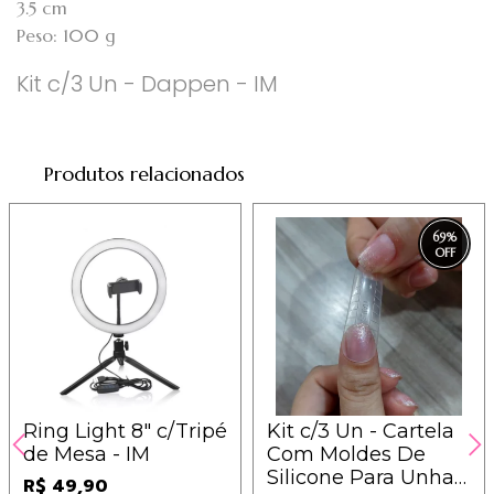
3.5 cm
Peso: 100 g
Kit c/3 Un - Dappen - IM
Produtos relacionados
69
%
Ring Light 8" c/Tripé
Kit c/3 Un - Cartela
de Mesa - IM
Com Moldes De
Silicone Para Unhas
R$ 49,90