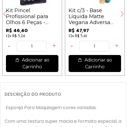
Kit Pincel
Kit c/3 - Base
Profissional para
Líquida Matte
Olhos 6 Peças -
Vegana Adversa
WB300
Tons Médios B (350,
R$ 46,40
R$ 47,97
360, 400) - AD108B /
12x
R$ 5,24
12x
R$ 5,41
15,99
Adicionar ao
Adicionar ao
Carrinho
Carrinho
DESCRIÇÃO DO PRODUTO
Esponja Para Maquiagem cores variadas.
Com uma textura super macia e formato especial, a