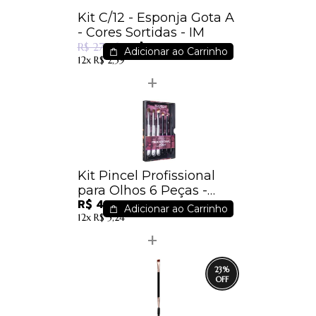
Kit C/12 - Esponja Gota A
- Cores Sortidas - IM
R$ 22,99
R$ 27,96
Adicionar ao Carrinho
12x
R$ 2,59
Kit Pincel Profissional
para Olhos 6 Peças -
R$ 46,40
WB300
Adicionar ao Carrinho
12x
R$ 5,24
23
%