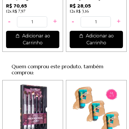
Sortidas - Macrilan
9,35
R$ 70,65
R$ 28,05
12x
R$ 7,97
12x
R$ 3,16
Adicionar ao
Adicionar ao
Carrinho
Carrinho
Quem comprou este produto, também
comprou: