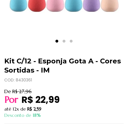
Kit C/12 - Esponja Gota A - Cores
Sortidas - IM
COD: 8430361
De
R$ 27,96
R$ 22,99
Por
até
12x
de
R$ 2,59
Desconto de
18%