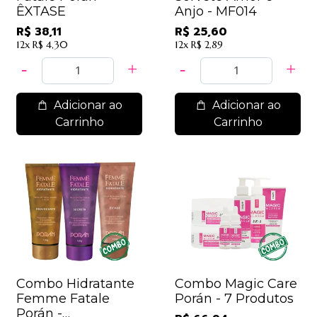
ÊXTASE
Anjo - MF014
R$ 38,11
R$ 25,60
12x
R$ 4,30
12x
R$ 2,89
Adicionar ao
Adicionar ao
Carrinho
Carrinho
Combo Hidratante
Combo Magic Care
Femme Fatale
Porán - 7 Produtos
Porán -