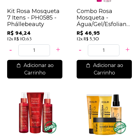
Kit Rosa Mosqueta
Combo Rosa
7 Itens - PH0585 -
Mosqueta -
Phállebeauty
Água/Gel/Esfoliante/P
Off/Sabonete -
R$ 94,24
R$ 46,95
Dermachem
12x
R$ 10,63
12x
R$ 5,30
Adicionar ao
Adicionar ao
Carrinho
Carrinho