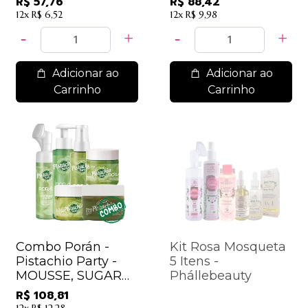
R$ 57,76
R$ 88,42
CLEASING, BODY
12x
R$ 6,52
12x
R$ 9,98
SPLASH, CREAMY
Adicionar ao
Adicionar ao
Carrinho
Carrinho
Combo Porán -
Kit Rosa Mosqueta
Pistachio Party -
5 Itens -
MOUSSE, SUGAR
Phállebeauty
SCRUB, BODY
R$ 108,81
BUTTER,