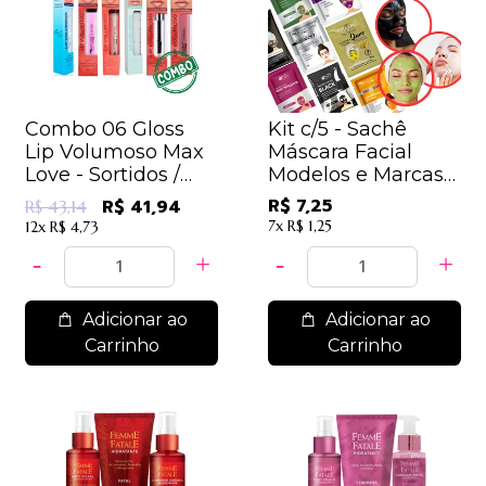
Combo 06 Gloss
Kit c/5 - Sachê
Lip Volumoso Max
Máscara Facial
Love - Sortidos /
Modelos e Marcas
6,99
Sortidos / 1,45
R$ 7,25
R$ 41,94
R$ 43,14
7x
R$ 1,25
12x
R$ 4,73
Adicionar ao
Adicionar ao
Carrinho
Carrinho