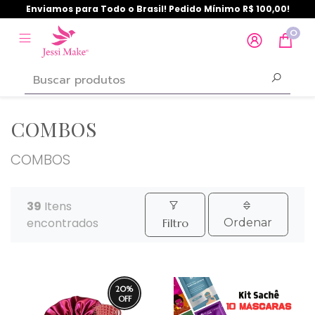
Enviamos para Todo o Brasil! Pedido Mínimo R$ 100,00!
0
COMBOS
COMBOS
39
Itens
encontrados
Filtro
Ordenar
20
%