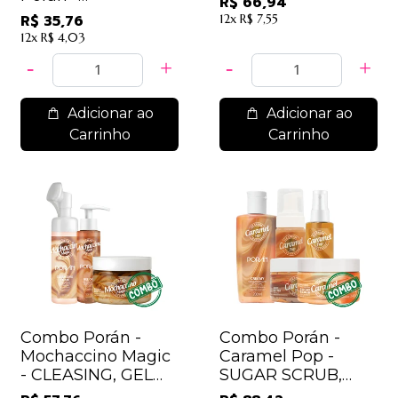
R$ 66,94
PROVOCANTE,
R$ 35,76
12x
R$ 7,55
SECRETA E ÊXTASE
12x
R$ 4,03
/ 11,92
Adicionar ao
Adicionar ao
Carrinho
Carrinho
Combo Porán -
Combo Porán -
Mochaccino Magic
Caramel Pop -
- CLEASING, GEL
SUGAR SCRUB,
OIL, BODY BUTTER.
BODY BUTTER,