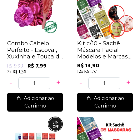
Combo Cabelo
Kit c/10 - Sachê
Perfeito - Escova ,
Máscara Facial
Xuxinha e Touca de
Modelos e Marcas
Cetim - Cores e
Sortidos / 1,39
R$ 13,90
R$ 7,99
R$ 9,99
Modelos Diversos
12x
R$ 1,57
7x
R$ 1,38
Adicionar ao
Adicionar ao
Carrinho
Carrinho
3
%