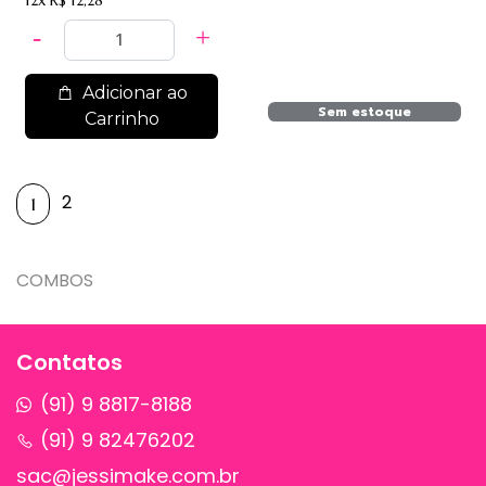
12x
R$ 12,28
CLEASING, BODY,
GEL OIL.
Adicionar ao
Sem estoque
Carrinho
2
1
COMBOS
Contatos
(91) 9 8817-8188
(91) 9 82476202
sac@jessimake.com.br