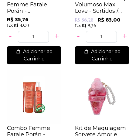
Femme Fatale
Volumoso Max
Porán -
Love - Sortidos /
IRRESISTÍVEL,
6,91
R$ 35,76
R$ 83,00
R$ 86,28
FEMININA E FATAL
12x
R$ 4,03
12x
R$ 9,36
/ 11,92
Adicionar ao
Adicionar ao
Carrinho
Carrinho
Combo Femme
Kit de Maquiagem
Fatale Porán -
Sorvete Amor e