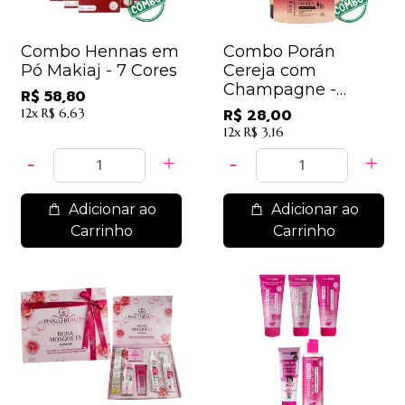
Combo Hennas em
Combo Porán
Pó Makiaj - 7 Cores
Cereja com
Champagne -
R$ 58,80
ESFOLIANTE,
12x
R$ 6,63
R$ 28,00
ÓLEO,
12x
R$ 3,16
HIDRATANTE
Adicionar ao
Adicionar ao
Carrinho
Carrinho