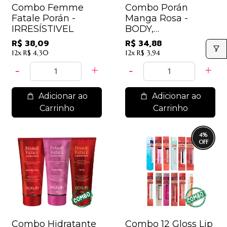
Combo Femme
Combo Porán
Fatale Porán -
Manga Rosa -
IRRESÍSTIVEL
BODY,
ESFOLIANTE,
R$ 38,09
R$ 34,88
HIDRATANTE,
12x
R$ 4,30
12x
R$ 3,94
SABONETE.
Adicionar ao
Adicionar ao
Carrinho
Carrinho
4
%
Combo Hidratante
Combo 12 Gloss Lip