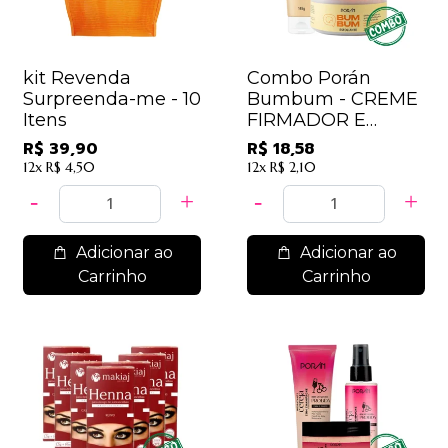
kit Revenda
Combo Porán
Surpreenda-me - 10
Bumbum - CREME
Itens
FIRMADOR E
ESFOLIANTE
R$ 39,90
R$ 18,58
12x
R$ 4,50
12x
R$ 2,10
Adicionar ao
Adicionar ao
Carrinho
Carrinho