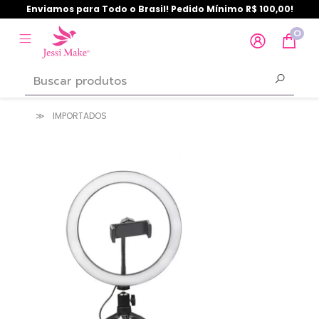
Enviamos para Todo o Brasil! Pedido Mínimo R$ 100,00!
0
IMPORTADOS