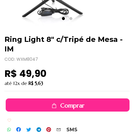
Ring Light 8" c/Tripé de Mesa -
IM
COD: WXM8047
R$ 49,90
até
12x
de
R$ 5,63
Comprar
Adicionar aos favoritos
SMS