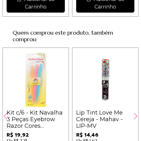
Carrinho
Carrinho
Quem comprou este produto, também
comprou:
Kit c/6 - Kit Navalha
Lip Tint Love Me
3 Peças Eyebrow
Cereja - Mahav -
Razor Cores
LIP-MV
Sortidas - IM / 3,32
R$ 19,92
R$ 14,46
12x
R$ 2,25
12x
R$ 1,63