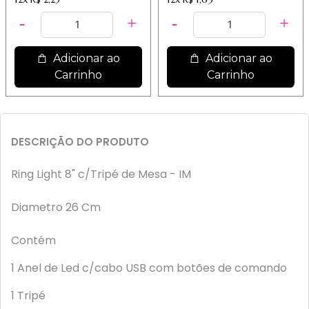
Adicionar ao
Adicionar ao
Carrinho
Carrinho
DESCRIÇÃO DO PRODUTO
Ring Light 8" c/Tripé de Mesa - IM
Diametro 26 Cm
Contém
1 Anel de Led c/cabo USB com botões de comando
1 Tripé