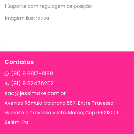
1 Suporte com regulagem de posição
Imagem Ilustrativa
Contatos
(91) 9 8817-8188
(91) 9 82476202
sac@jessimake.com.br
Avenida Rômulo Maiorana 887, Entre Travessa
Humaitá e Travessa Vileta, Marco, Cep 66093005,
Belém-Pa