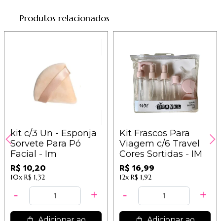
Produtos relacionados
kit c/3 Un - Esponja
Kit Frascos Para
Sorvete Para Pó
Viagem c/6 Travel
Facial - Im
Cores Sortidas - IM
R$ 10,20
R$ 16,99
10x
R$ 1,32
12x
R$ 1,92
Adicionar ao
Adicionar ao