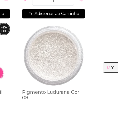
ho
Adicionar ao Carrinho
44
%
il
Pigmento Ludurana Cor
08