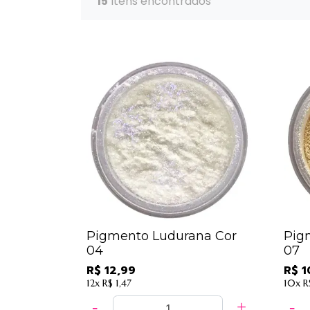
15
Itens encontrados
Pigmento Ludurana Cor
Pig
04
07
R$ 12,99
R$ 1
12x
R$ 1,47
10x
R