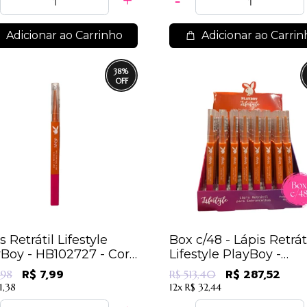
Adicionar ao Carrinho
Adicionar ao Carrin
38
%
s Retrátil Lifestyle
Box c/48 - Lápis Retrát
Boy - HB102727 - Cor
Lifestyle PlayBoy -
HB102727 / 10,69
R$ 7,99
R$ 287,52
,98
R$ 513,40
1,38
12x
R$ 32,44