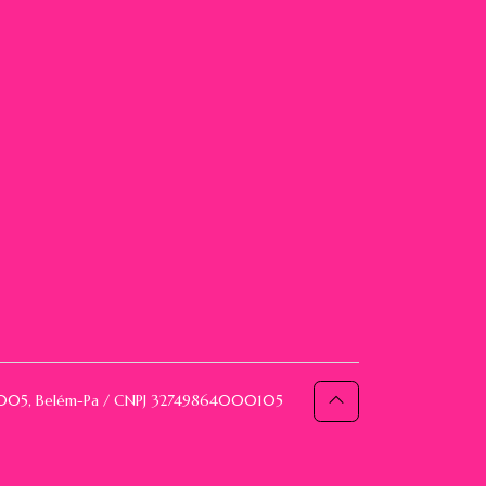
093005, Belém-Pa / CNPJ 32749864000105