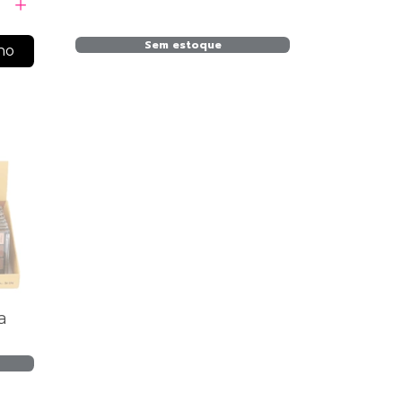
Sem estoque
ho
a