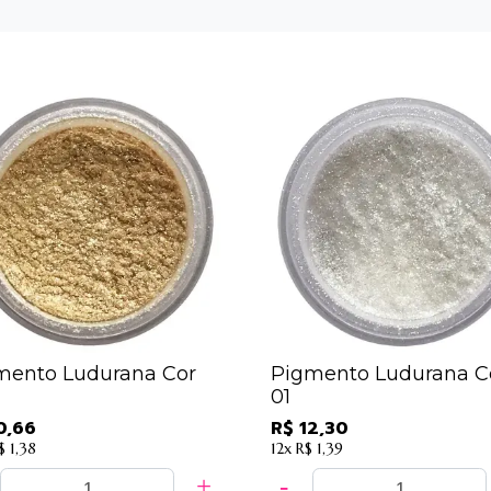
mento Ludurana Cor
Pigmento Ludurana C
01
0,66
R$ 12,30
$ 1,38
12x
R$ 1,39