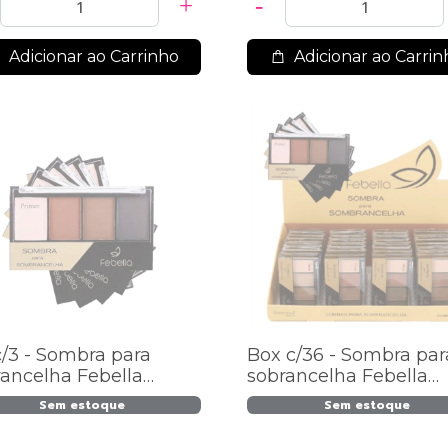
Adicionar ao Carrinho
Adicionar ao Carrin
c/3 - Sombra para
Box c/36 - Sombra par
rancelha Febella
sobrancelha Febella
21 / 9,12
SS2021 / 7,98
Sem estoque
Sem estoque