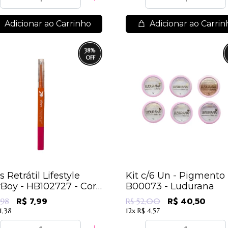
Adicionar ao Carrinho
Adicionar ao Carrin
38
%
s Retrátil Lifestyle
Kit c/6 Un - Pigmento
Boy - HB102727 - Cor
B00073 - Ludurana
R$ 7,99
R$ 40,50
,98
R$ 52,00
1,38
12x
R$ 4,57