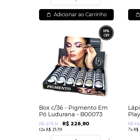
Adicionar ao Carrinho
18
%
Box c/36 - Pigmento Em
Lápi
Pó Ludurana - B00073
Play
03
R$ 226,80
R$ 275,31
R$ 12
12x
R$ 25,59
7x
R$ 