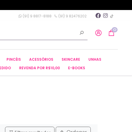
(91) 9 8817-8188
(91) 9 82476202
0
PINCÉIS
ACESSÓRIOS
SKINCARE
UNHAS
EDIDO
REVENDA POR R$10,00
E-BOOKS