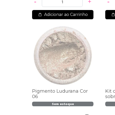
Adicionar ao Carrinho
Pigmento Ludurana Cor
Kit 
06
sob
SS20
Sem estoque