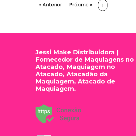
« Anterior
Próximo »
1
Jessi Make Distribuidora |
Fornecedor de Maquiagens no
Atacado, Maquiagem no
Atacado, Atacadão da
Maquiagem, Atacado de
Maquiagem.