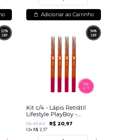
ho
Adicionar ao Carrinho
22
%
54
%
Kit c/4 - Lápis Retrátil
Lifestyle PlayBoy -
HB102727 / 11,46
R$ 20,97
R$ 45,84
12x
R$ 2,37