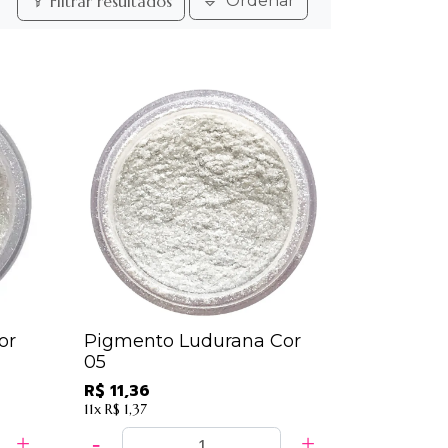
Filtrar resultados
Ordenar
or
Pigmento Ludurana Cor
05
R$ 11,36
11x
R$ 1,37