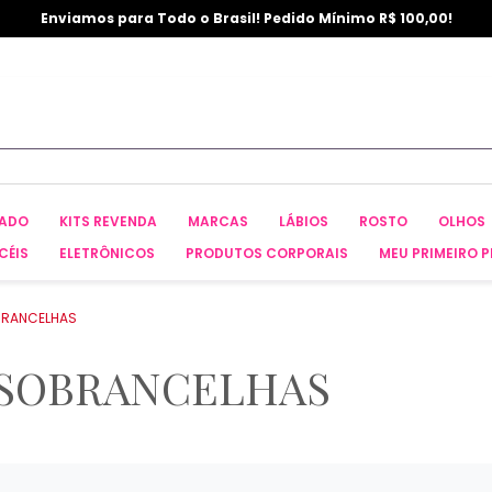
Enviamos para Todo o Brasil! Pedido Mínimo R$ 100,00!
CADO
KITS REVENDA
MARCAS
LÁBIOS
ROSTO
OLHOS
CÉIS
ELETRÔNICOS
PRODUTOS CORPORAIS
MEU PRIMEIRO P
BRANCELHAS
 SOBRANCELHAS