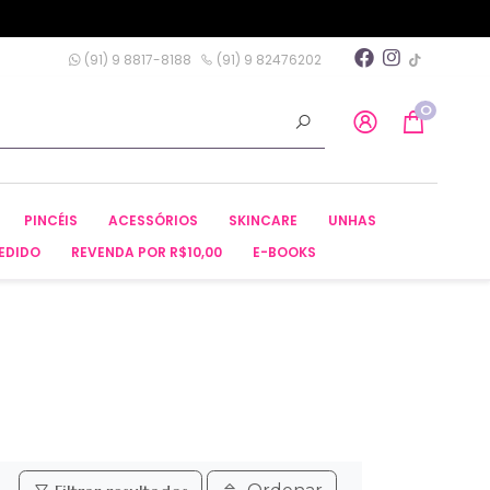
(91) 9 8817-8188
(91) 9 82476202
0
PINCÉIS
ACESSÓRIOS
SKINCARE
UNHAS
EDIDO
REVENDA POR R$10,00
E-BOOKS