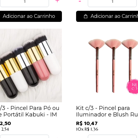
Adicionar ao Carrinho
Adicionar ao Carrin
c/3 - Pincel Para Pó ou
Kit c/3 - Pincel para
 Portátil Kabuki - IM
Iluminador e Blush R
Anjo - N14 / 3,49
2,50
R$ 10,47
 2,54
10x
R$ 1,36