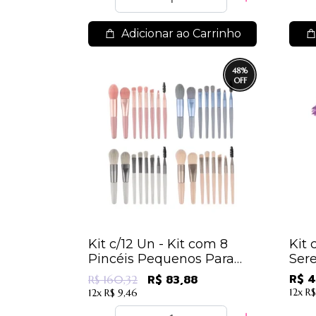
Adicionar ao Carrinho
48
%
Kit c/12 Un - Kit com 8
Kit 
Pincéis Pequenos Para
Sere
Maquiagem Cores
Core
R$ 4
R$ 83,88
R$ 160,32
Sortidas - IM
12x
R$
12x
R$ 9,46