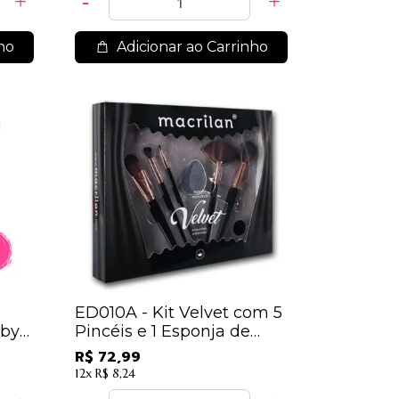
ho
Adicionar ao Carrinho
ED010A - Kit Velvet com 5
uby
Pincéis e 1 Esponja de
Microfibra - Macrilan
R$ 72,99
12x
R$ 8,24