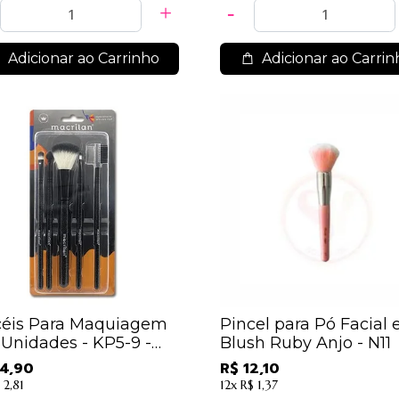
Adicionar ao Carrinho
Adicionar ao Carrin
céis Para Maquiagem
Pincel para Pó Facial 
 Unidades - KP5-9 -
Blush Ruby Anjo - N11
rilan
4,90
R$ 12,10
 2,81
12x
R$ 1,37