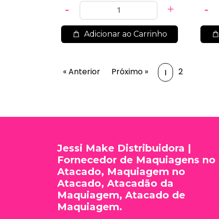
Adicionar ao Carrinho
« Anterior
Próximo »
2
1
Jessi Make Distribuidora |
Fornecedor de Maquiagens no
Atacado, Maquiagem no
Atacado, Atacadão da
Maquiagem, Atacado de
Maquiagem.