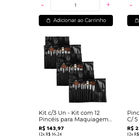
Adicionar ao Carrinho
Kit c/3 Un - Kit com 12
Pin
Pincéis para Maquiagem -
C/ 5
KP1-2E - Macrilan / 47,99
Mac
R$ 143,97
R$ 2
12x
R$ 16,24
12x
R$