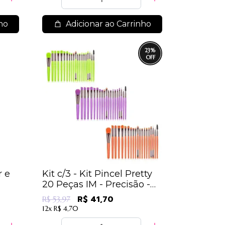
ho
Adicionar ao Carrinho
23
%
r e
Kit c/3 - Kit Pincel Pretty
20 Peças IM - Precisão -
Coloridos - 13,90
R$ 41,70
R$ 53,97
12x
R$ 4,70