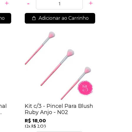
ho
Adicionar ao Carrinho
nal
Kit c/3 - Pincel Para Blush
Ruby Anjo - N02
R$ 18,00
12x
R$ 2,03