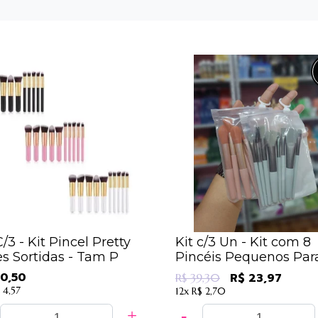
C/3 - Kit Pincel Pretty
Kit c/3 Un - Kit com 8
s Sortidas - Tam P
Pincéis Pequenos Par
Maquiagem Cores
0,50
R$ 23,97
R$ 39,30
Sortidas - IM
 4,57
12x
R$ 2,70