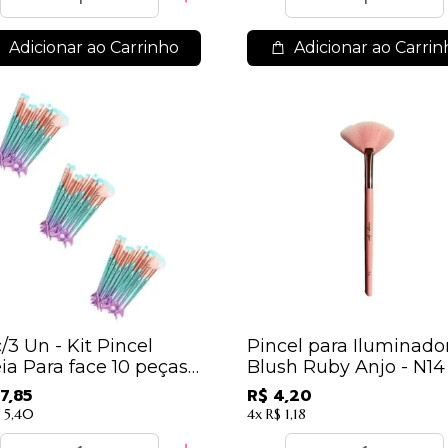
Adicionar ao Carrinho
Adicionar ao Carrin
c/3 Un - Kit Pincel
Pincel para Iluminado
ia Para face 10 peças -
Blush Ruby Anjo - N14
s Sortidas - IM
7,85
R$ 4,20
 5,40
4x
R$ 1,18