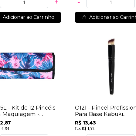
Adicionar ao Carrinho
Adicionar ao Carrin
5L - Kit de 12 Pincéis
O121 - Pincel Profissio
a Maquiagem -
Para Base Kabuki
rilan
Chanfrado - Macrilan -
2,87
R$ 13,43
Linha Ônix
 4,84
12x
R$ 1,52