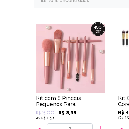
33
Itens encontrados
40
%
Kit com 8 Pincéis
Kit 
Pequenos Para
Core
Maquiagem Cores
R$ 4
R$ 8,99
R$ 15,00
Sortidas - IM
12x
R$
8x
R$ 1,39