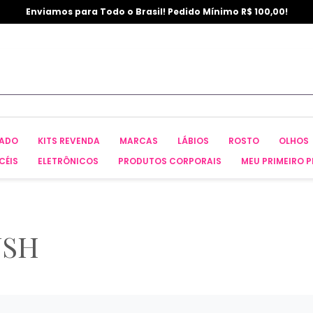
Enviamos para Todo o Brasil! Pedido Mínimo R$ 100,00!
CADO
KITS REVENDA
MARCAS
LÁBIOS
ROSTO
OLHOS
CÉIS
ELETRÔNICOS
PRODUTOS CORPORAIS
MEU PRIMEIRO P
USH