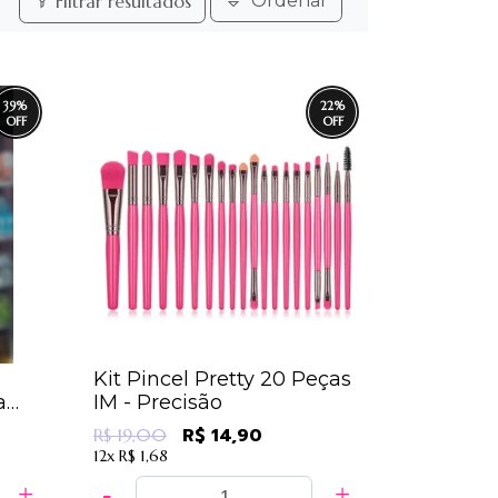
Filtrar resultados
Ordenar
39
%
22
%
Kit Pincel Pretty 20 Peças
a
IM - Precisão
R$ 14,90
R$ 19,00
12x
R$ 1,68