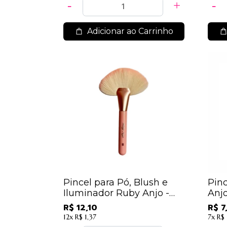
Adicionar ao Carrinho
Pincel para Pó, Blush e
Pin
Iluminador Ruby Anjo -
Anjo
N13
R$ 12,10
R$ 7
12x
R$ 1,37
7x
R$