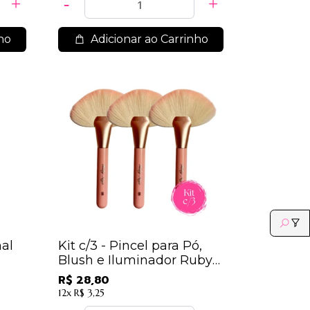
ho
Adicionar ao Carrinho
nal
Kit c/3 - Pincel para Pó,
Blush e Iluminador Ruby
Anjo - N13 / 9,60
R$ 28,80
12x
R$ 3,25