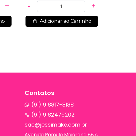
ho
Adicionar ao Carrinho
Contatos
(91) 9 8817-8188
(91) 9 82476202
sac@jessimake.com.br
Avenida Rômulo Maiorana 887,