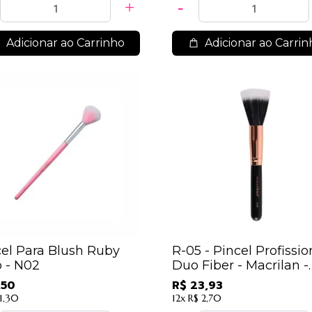
Adicionar ao Carrinho
Adicionar ao Carrin
cel Para Blush Ruby
R-05 - Pincel Profissio
 - N02
Duo Fiber - Macrilan -
Linha Rosé
,50
R$ 23,93
 1,30
12x
R$ 2,70