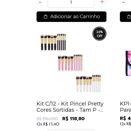
Adicionar ao Carrinho
24
%
Kit C/12 - Kit Pincel Pretty
KP1-
Cores Sortidas - Tam P -
Par
9,9
Mac
R$ 4
R$ 118,80
R$ 156,00
12x
R$
12x
R$ 13,40