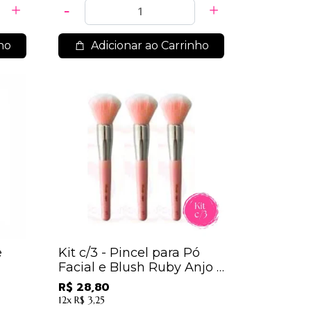
ho
Adicionar ao Carrinho
e
Kit c/3 - Pincel para Pó
Facial e Blush Ruby Anjo -
N11
R$ 28,80
12x
R$ 3,25