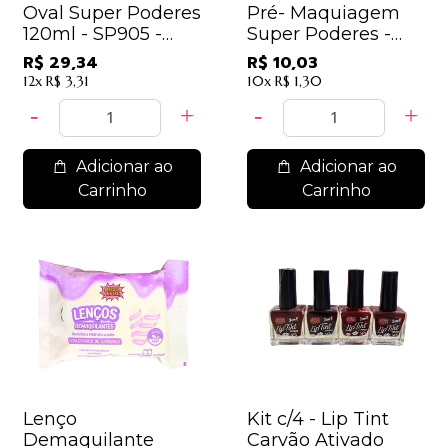
Oval Super Poderes
Pré- Maquiagem
120ml - SP905 -
Super Poderes -
Melancia / 9,78
HFSP02
R$ 29,34
R$ 10,03
12x
R$ 3,31
10x
R$ 1,30
Adicionar ao
Adicionar ao
Carrinho
Carrinho
Lenço
Kit c/4 - Lip Tint
Demaquilante
Carvão Ativado