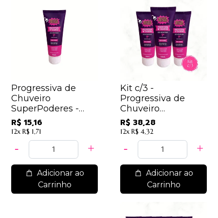
Progressiva de
Kit c/3 -
Chuveiro
Progressiva de
SuperPoderes -
Chuveiro
PCSP001 - Sem
SuperPoderes -
R$ 15,16
R$ 38,28
Troca
PCSP001 / 12,76 -
12x
R$ 1,71
12x
R$ 4,32
Sem Troca
Adicionar ao
Adicionar ao
Carrinho
Carrinho