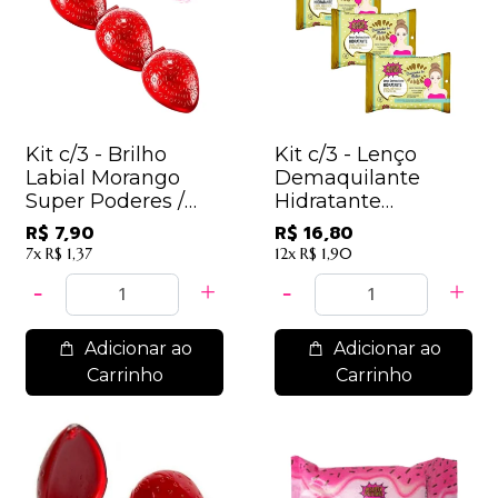
Kit c/3 - Brilho
Kit c/3 - Lenço
Labial Morango
Demaquilante
Super Poderes /
Hidratante
2,63
SuperPoderes -
R$ 7,90
R$ 16,80
LDSP03 - Melão /
7x
R$ 1,37
12x
R$ 1,90
5,60
Adicionar ao
Adicionar ao
Carrinho
Carrinho