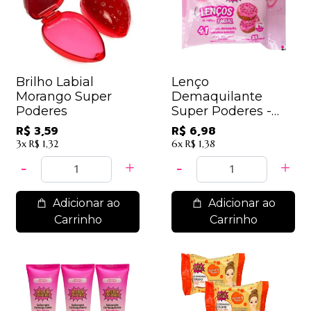
Brilho Labial
Lenço
Morango Super
Demaquilante
Poderes
Super Poderes -
LDSP08 - Donuts
R$ 3,59
R$ 6,98
3x
R$ 1,32
6x
R$ 1,38
Adicionar ao
Adicionar ao
Carrinho
Carrinho