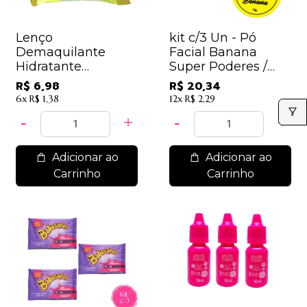
Lenço
kit c/3 Un - Pó
Demaquilante
Facial Banana
Hidratante
Super Poderes /
SuperPoderes -
6,78
R$ 6,98
R$ 20,34
LDSP03 - Melão
6x
R$ 1,38
12x
R$ 2,29
Adicionar ao
Adicionar ao
Carrinho
Carrinho