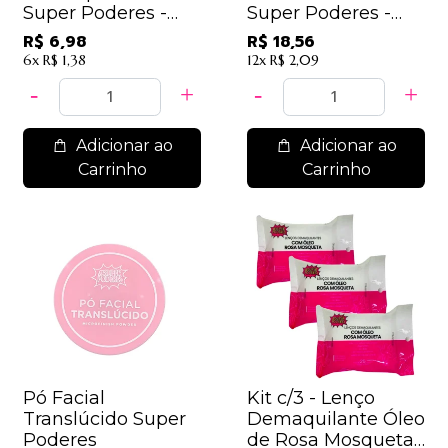
Super Poderes -
Super Poderes -
LDSP09 -
LTSPCA01 / 4,64
R$ 6,98
R$ 18,56
Marshmallow
6x
R$ 1,38
12x
R$ 2,09
Adicionar ao
Adicionar ao
Carrinho
Carrinho
Pó Facial
Kit c/3 - Lenço
Translúcido Super
Demaquilante Óleo
Poderes
de Rosa Mosqueta