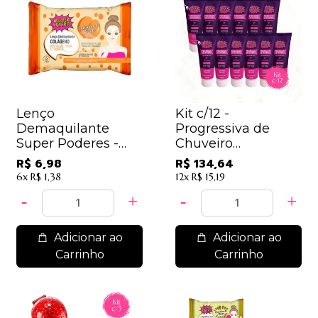
Lenço
Kit c/12 -
Demaquilante
Progressiva de
Super Poderes -
Chuveiro
LDSP01 - Colágeno
SuperPoderes -
R$ 6,98
R$ 134,64
Pêssego
PCSP001 / 11,22
6x
R$ 1,38
12x
R$ 15,19
Adicionar ao
Adicionar ao
Carrinho
Carrinho