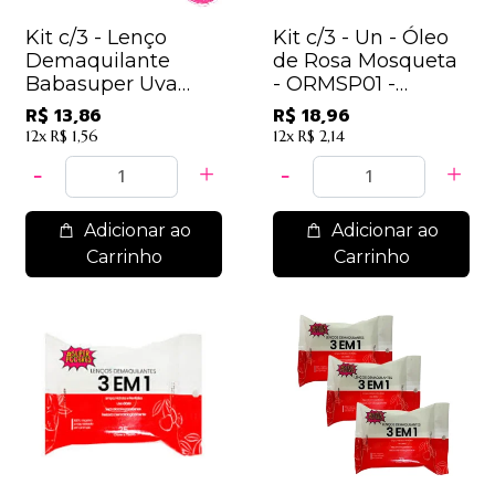
Kit c/3 - Lenço
Kit c/3 - Un - Óleo
Demaquilante
de Rosa Mosqueta
Babasuper Uva
- ORMSP01 -
Super Poderes -
SuperPoderes
R$ 13,86
R$ 18,96
SP953-01
12x
R$ 1,56
12x
R$ 2,14
Adicionar ao
Adicionar ao
Carrinho
Carrinho