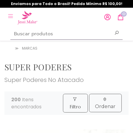
Enviamos para Todo o Brasil! Pedido Mínimo R$ 100,00!
0
MARCAS
SUPER PODERES
Super Poderes No Atacado
200
Itens
encontrados
Filtro
Ordenar