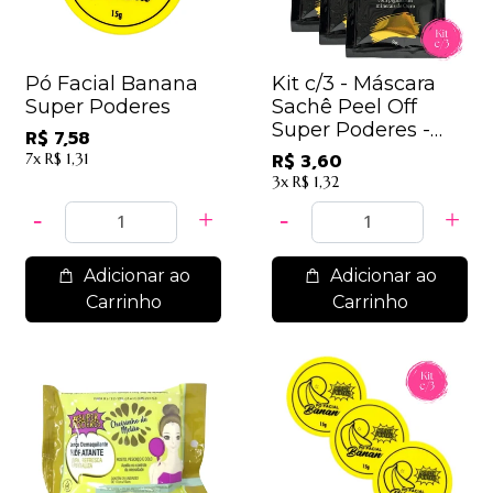
Pó Facial Banana
Kit c/3 - Máscara
Super Poderes
Sachê Peel Off
Super Poderes -
R$ 7,58
MFSP37 - 24K
7x
R$ 1,31
R$ 3,60
GOLD / 1,20
3x
R$ 1,32
Adicionar ao
Adicionar ao
Carrinho
Carrinho