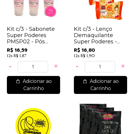
Kit c/3 - Sabonete
Kit c/3 - Lenço
Super Poderes
Demaquilante
PMSP02 - Pós
Super Poderes -
make / 5,53
LDSP01 - Colágeno
R$ 16,59
R$ 16,80
Pêssego/ 5,60
12x
R$ 1,87
12x
R$ 1,90
Adicionar ao
Adicionar ao
Carrinho
Carrinho