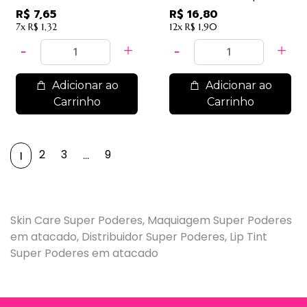
- LDSP05
R$ 7,65
R$ 16,80
7x
R$ 1,32
12x
R$ 1,90
Adicionar ao
Adicionar ao
Carrinho
Carrinho
2
3
9
...
1
Skin Care Super Poderes, Maquiagem Super Poderes
em atacado, Distribuidor Super Poderes, Lip Tint
Super Poderes em atacado