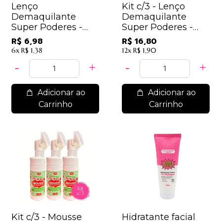
Lenço
Kit c/3 - Lenço
Demaquilante
Demaquilante
Super Poderes -
Super Poderes -
LDSP04 - 3 em 1
LDSP04 - 3 em 1 /
R$ 6,98
R$ 16,80
5,60
6x
R$ 1,38
12x
R$ 1,90
Adicionar ao
Adicionar ao
Carrinho
Carrinho
Kit c/3 - Mousse
Hidratante facial