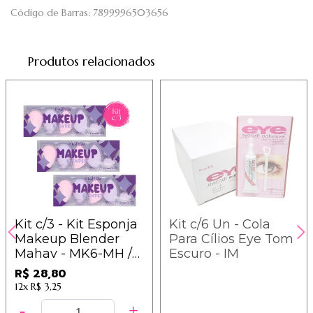
Código de Barras:
7899996503656
Produtos relacionados
Kit c/3 - Kit Esponja
Kit c/6 Un - Cola
Makeup Blender
Para Cílios Eye Tom
Mahav - MK6-MH /
Escuro - IM
9,60
R$ 28,80
12x
R$ 3,25