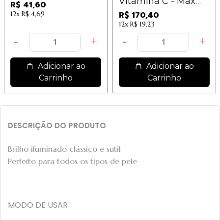
Vitamina C - Max
R$ 41,60
Love
12x
R$ 4,69
R$ 170,40
12x
R$ 19,23
Adicionar ao
Adicionar ao
Carrinho
Carrinho
DESCRIÇÃO DO PRODUTO
Brilho iluminado clássico e sutil
Perfeito para todos os tipos de pele
MODO DE USAR