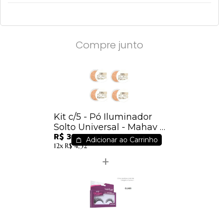
Compre junto
Kit c/5 - Pó Iluminador
Solto Universal - Mahav -
R$ 38,25
ILU-MV / 7,65
Adicionar ao Carrinho
12x
R$ 4,32