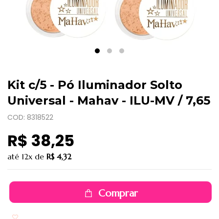
Kit c/5 - Pó Iluminador Solto
Universal - Mahav - ILU-MV / 7,65
COD: 8318522
R$ 38,25
até
12x
de
R$ 4,32
Comprar
Adicionar aos favoritos