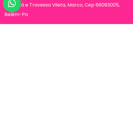
Humaitá e Travessa Vileta, Marco, Cep 66093005,
Belém-Pa
Páginas
Jessi Make Distribuidora | Fornecedor
de Maquiagens no Atacado,
Maquiagem no Atacado, Atacadão da
Maquiagem, Atacado de Maquiagem.
© Jessi Make Distribuidora / Avenida Rômulo Maiorana 887, Entre