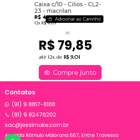
Caixa c/10 - Cilios - CL2-
23 - macrilan
R$ 41,60
Adicionar ao Carrinho
12x
R$ 4,69
R$ 79,85
até
12x
de
R$ 9,01
Compre junto
Contatos
(91) 9 8817-8188
(91) 9 82476202
sac@jessimake.com.br
Avenida Rômulo Maiorana 887, Entre Travessa