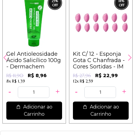
25
%
18
%
Gel Antioleosidade
Kit C/ 12 - Esponja
Ácido Salicílico 100g
Gota C Chanfrada -
- Dermachem
Cores Sortidas - IM
R$ 8,96
R$ 22,99
R$ 11,90
R$ 27,96
8x
R$ 1,39
12x
R$ 2,59
Adicionar ao
Adicionar ao
Carrinho
Carrinho