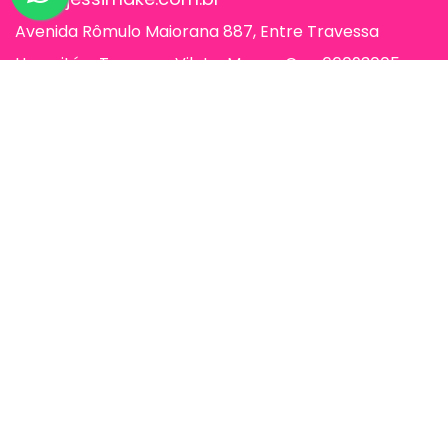
Avenida Rômulo Maiorana 887, Entre Travessa
Humaitá e Travessa Vileta, Marco, Cep 66093005,
Belém-Pa
Páginas
Jessi Make Distribuidora | Fornecedor
de Maquiagens no Atacado,
Maquiagem no Atacado, Atacadão da
Maquiagem, Atacado de Maquiagem.