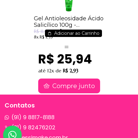
Gel Antioleosidade Ácido
Salicílico 100g -
R$ 8,96
Dermachem
R$ 11,90
Adicionar ao Carrinho
8x
R$ 1,39
R$ 25,94
até
12x
de
R$ 2,93
Compre junto
Contatos
(91) 9 8817-8188
(91) 9 82476202
sac@jessimake.com.br