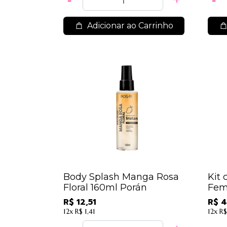
Adicionar ao Carrinho
Body Splash Manga Rosa
Kit 
Floral 160ml Porán
Fem
FATA
R$ 12,51
R$ 4
12x
R$ 1,41
12x
R$