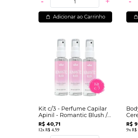
Adicionar ao Carrinho
Kit c/3 - Perfume Capilar
Bod
Apinil - Romantic Blush /
Cer
13,57
R$ 40,71
R$ 9
12x
R$ 4,59
9x
R$ 