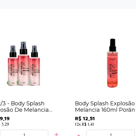
c/3 - Body Splash
Body Splash Explosão
losão De Melancia
Melancia 160ml Porán 
ml Porán - PR203
PR203
9,19
R$ 12,51
 3,29
12x
R$ 1,41