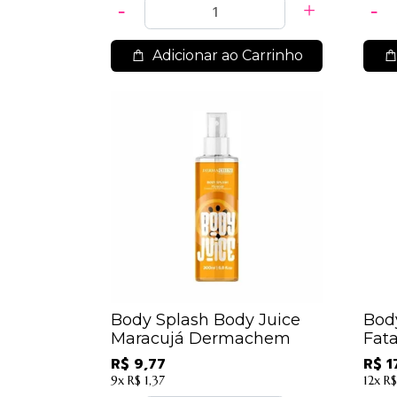
Adicionar ao Carrinho
Body Splash Body Juice
Bod
Maracujá Dermachem
Fat
R$ 9,77
R$ 1
9x
R$ 1,37
12x
R$