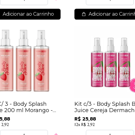
Adicionar ao Carrinho
Adicionar ao Carrin
C/ 3 - Body Splash
Kit c/3 - Body Splash 
ce 200 ml Morango -
Juice Cereja Dermac
rmachem
5,88
R$ 25,88
 2,92
12x
R$ 2,92