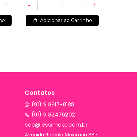
ho
Adicionar ao Carrinho
Contatos
(91) 9 8817-8188
(91) 9 82476202
sac@jessimake.com.br
Avenida Rômulo Maiorana 887,