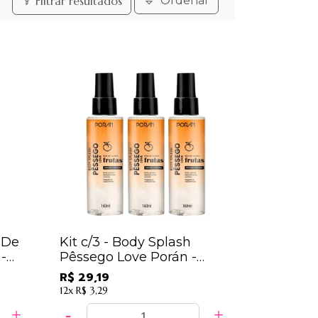
Filtrar resultados
Ordenar
 De
Kit c/3 - Body Splash
-
Pêssego Love Porán -
PR233
R$ 29,19
12x
R$ 3,29