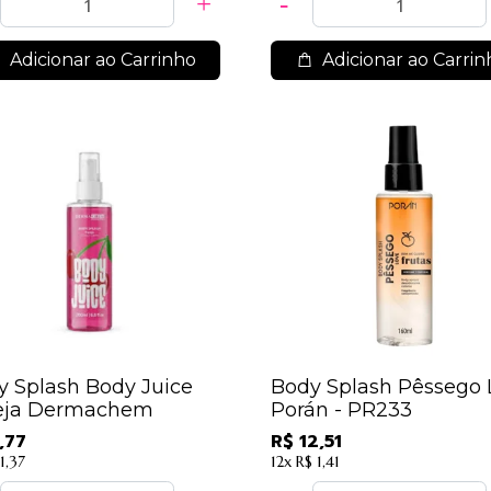
Adicionar ao Carrinho
Adicionar ao Carrin
y Splash Body Juice
Body Splash Pêssego 
eja Dermachem
Porán - PR233
,77
R$ 12,51
1,37
12x
R$ 1,41