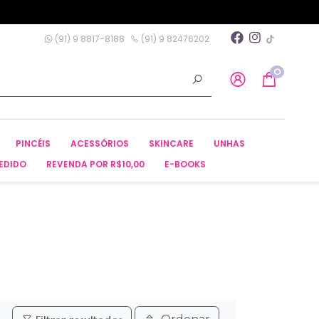
(91) 9 8817-8188
(91) 9 82476202
0
PINCÉIS
ACESSÓRIOS
SKINCARE
UNHAS
EDIDO
REVENDA POR R$10,00
E-BOOKS