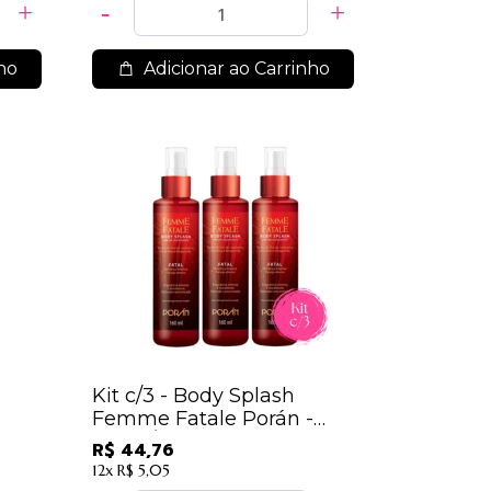
ho
Adicionar ao Carrinho
Kit c/3 - Body Splash
Femme Fatale Porán -
IRRESÍSTIVEL
R$ 44,76
12x
R$ 5,05