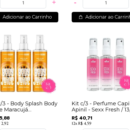
Adicionar ao Carrinho
Adicionar ao Carrin
c/3 - Body Splash Body
Kit c/3 - Perfume Capi
ce Maracujá
Apinil - Sexx Fresh / 13
rmachem
5,88
R$ 40,71
 2,92
12x
R$ 4,59