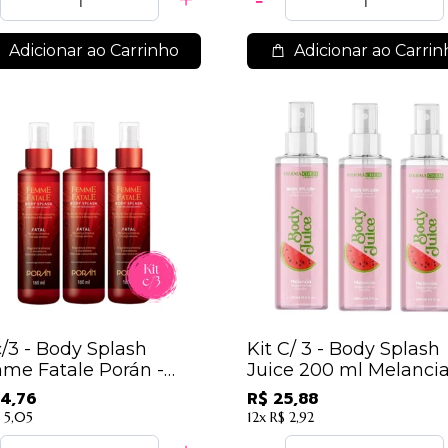
Adicionar ao Carrinho
Adicionar ao Carrin
c/3 - Body Splash
Kit C/ 3 - Body Splash
me Fatale Porán -
Juice 200 ml Melancia
L / 14,92
Dermachem
4,76
R$ 25,88
 5,05
12x
R$ 2,92