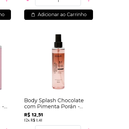
ho
Adicionar ao Carrinho
Body Splash Chocolate
 -
com Pimenta Porán -
PR301
R$ 12,51
12x
R$ 1,41