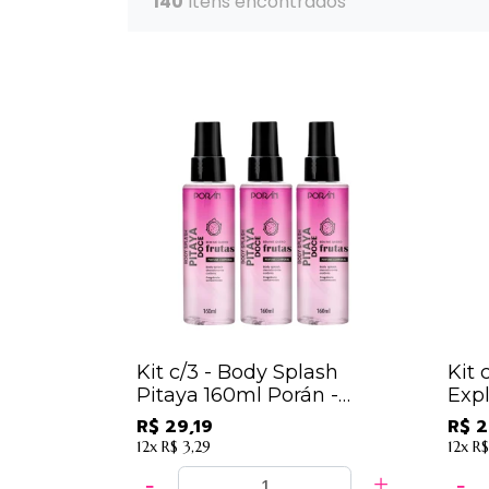
140
Itens encontrados
Kit c/3 - Body Splash
Kit 
Pitaya 160ml Porán -
Exp
PR213
160
R$ 29,19
R$ 2
12x
R$ 3,29
12x
R$