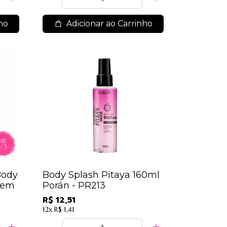
ho
Adicionar ao Carrinho
Body
Body Splash Pitaya 160ml
hem
Porán - PR213
R$ 12,51
12x
R$ 1,41