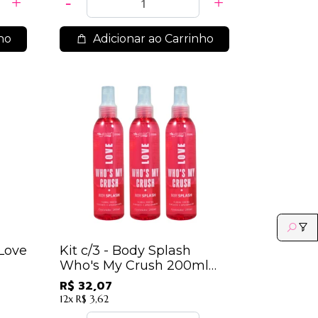
ho
Adicionar ao Carrinho
Love
Kit c/3 - Body Splash
Who's My Crush 200ml
Max Love / 10,69
R$ 32,07
12x
R$ 3,62