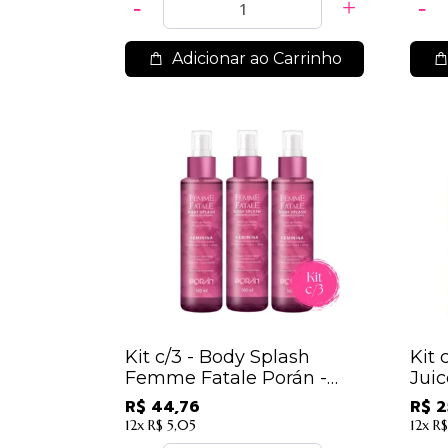
Adicionar ao Carrinho
Kit c/3 - Body Splash
Kit 
Femme Fatale Porán -
Jui
FEMININA / 14,92
De
R$ 44,76
R$ 2
12x
R$ 5,05
12x
R$