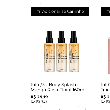
Adicionar ao Carrinho
Kit c/3 - Body Splash
Kit 
Manga Rosa Floral 160ml
Jui
Porán
De
R$ 29,19
R$ 2
12x
R$ 3,29
12x
R$