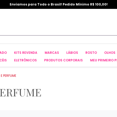
Enviamos para Todo o Brasil! Pedido Mínimo R$ 100,00!
CADO
KITS REVENDA
MARCAS
LÁBIOS
ROSTO
OLHOS
CÉIS
ELETRÔNICOS
PRODUTOS CORPORAIS
MEU PRIMEIRO P
 E PERFUME
PERFUME