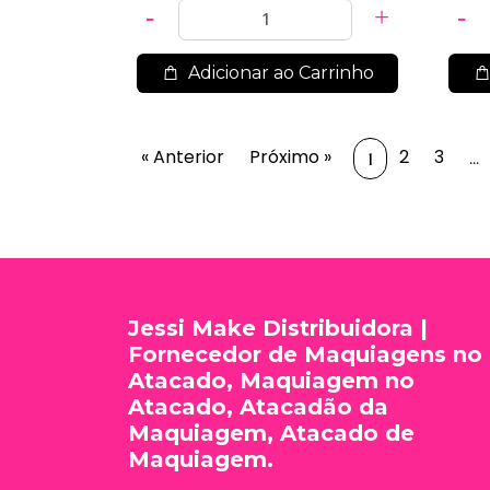
Adicionar ao Carrinho
« Anterior
Próximo »
2
3
...
1
Jessi Make Distribuidora |
Fornecedor de Maquiagens no
Atacado, Maquiagem no
Atacado, Atacadão da
Maquiagem, Atacado de
Maquiagem.