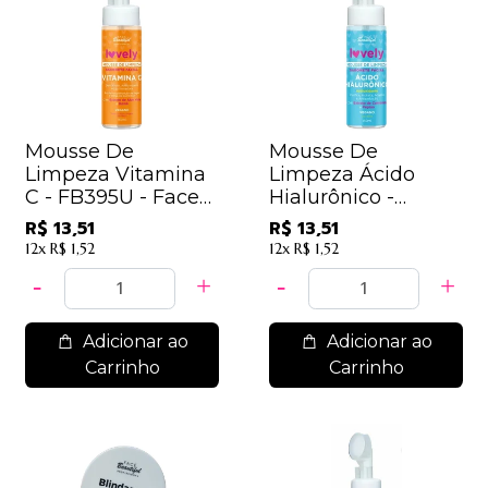
Mousse De
Mousse De
Limpeza Vitamina
Limpeza Ácido
C - FB395U - Face
Hialurônico -
Beautiful
FB395U - Face
R$ 13,51
R$ 13,51
Beautiful
12x
R$ 1,52
12x
R$ 1,52
Adicionar ao
Adicionar ao
Carrinho
Carrinho