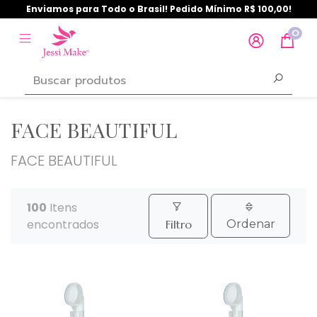
Enviamos para Todo o Brasil! Pedido Mínimo R$ 100,00!
0
FACE BEAUTIFUL
FACE BEAUTIFUL
100
Itens
encontrados
Filtro
Ordenar