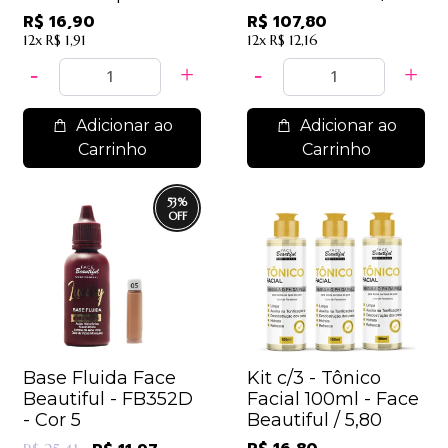
100ML - Face
7,70
R$ 16,90
R$ 107,80
Beautiful / 9,10
12x
R$ 1,91
12x
R$ 12,16
Adicionar ao
Adicionar ao
Carrinho
Carrinho
53
%
Base Fluida Face
Kit c/3 - Tônico
Beautiful - FB352D
Facial 100ml - Face
- Cor 5
Beautiful / 5,80