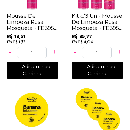
Mousse De
Kit c/3 Un - Mousse
Limpeza Rosa
De Limpeza Rosa
Mosqueta - FB395U
Mosqueta - FB395U
- Face Beautiful
- Face Beautiful /
R$ 13,51
R$ 35,77
11,92
12x
R$ 1,52
12x
R$ 4,04
Adicionar ao
Adicionar ao
Carrinho
Carrinho