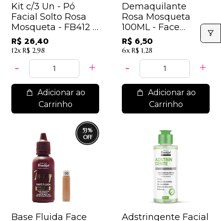
Kit c/3 Un - Pó
Demaquilante
Facial Solto Rosa
Rosa Mosqueta
Mosqueta - FB412 -
100ML - Face
Face Beautiful
Beautiful
R$ 26,40
R$ 6,50
12x
R$ 2,98
6x
R$ 1,28
Adicionar ao
Adicionar ao
Carrinho
Carrinho
53
%
Base Fluida Face
Adstringente Facial