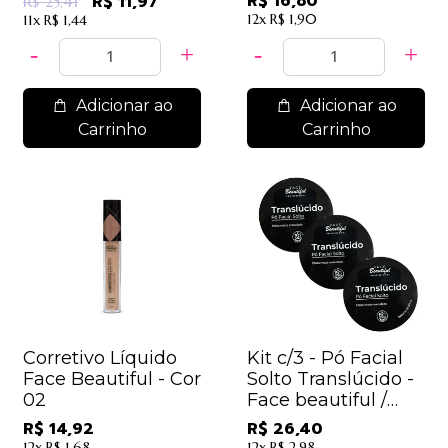
R$ 16,80
R$ 11,97
R$ 25,41
12x
R$ 1,90
11x
R$ 1,44
Adicionar ao
Adicionar ao
Carrinho
Carrinho
Corretivo Líquido
Kit c/3 - Pó Facial
Face Beautiful - Cor
Solto Translúcido -
02
Face beautiful /
8,80
R$ 14,92
R$ 26,40
12x
R$ 1,68
12x
R$ 2,98