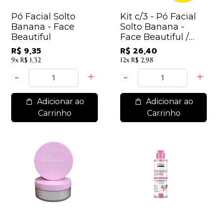
Pó Facial Solto
Kit c/3 - Pó Facial
Banana - Face
Solto Banana -
Beautiful
Face Beautiful /
8,80
R$ 9,35
R$ 26,40
9x
R$ 1,32
12x
R$ 2,98
Adicionar ao
Adicionar ao
Carrinho
Carrinho