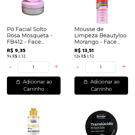
Pó Facial Solto
Mousse de
Rosa Mosqueta -
Limpeza Beautyloo
FB412 - Face
Morango - Face
Beautiful
Beautiful
R$ 9,35
R$ 13,51
9x
R$ 1,32
12x
R$ 1,52
Adicionar ao
Adicionar ao
Carrinho
Carrinho