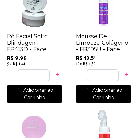
Pó Facial Solto
Mousse De
Blindagem -
Limpeza Colágeno
FB413D - Face
- FB395U - Face
Beautiful
Beautiful
R$ 9,99
R$ 13,51
9x
R$ 1,41
12x
R$ 1,52
Adicionar ao
Adicionar ao
Carrinho
Carrinho