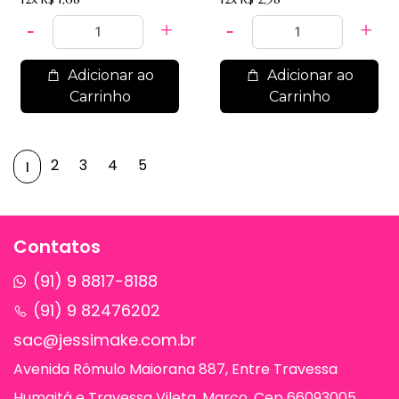
Adicionar ao
Adicionar ao
Carrinho
Carrinho
2
3
4
5
1
Contatos
(91) 9 8817-8188
(91) 9 82476202
sac@jessimake.com.br
Avenida Rômulo Maiorana 887, Entre Travessa
Humaitá e Travessa Vileta, Marco, Cep 66093005,