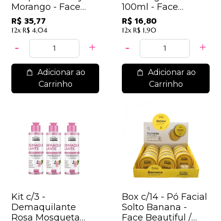
Morango - Face
100ml - Face
Beautiful / 11,92
Beautiful / 5,60
R$ 35,77
R$ 16,80
12x
R$ 4,04
12x
R$ 1,90
Adicionar ao
Adicionar ao
Carrinho
Carrinho
Kit c/3 -
Box c/14 - Pó Facial
Demaquilante
Solto Banana -
Rosa Mosqueta
Face Beautiful /