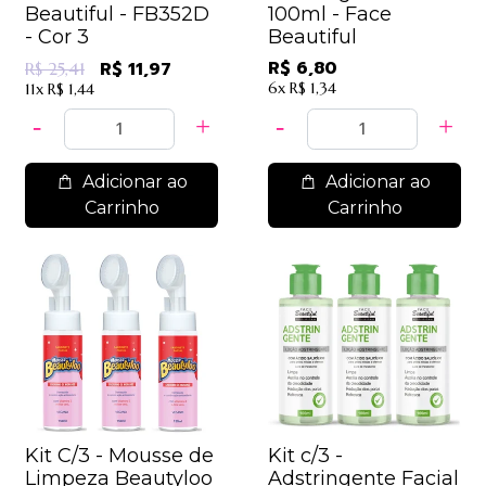
Beautiful - FB352D
100ml - Face
- Cor 3
Beautiful
R$ 6,80
R$ 11,97
R$ 25,41
6x
R$ 1,34
11x
R$ 1,44
Adicionar ao
Adicionar ao
Carrinho
Carrinho
Kit C/3 - Mousse de
Kit c/3 -
Limpeza Beautyloo
Adstringente Facial