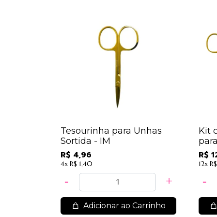
Tesourinha para Unhas
Kit 
Sortida - IM
para
R$ 4,96
R$ 1
4x
R$ 1,40
12x
R$
Adicionar ao Carrinho