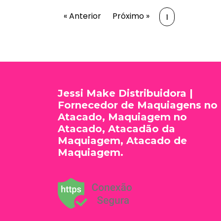
« Anterior
Próximo »
1
Jessi Make Distribuidora |
Fornecedor de Maquiagens no
Atacado, Maquiagem no
Atacado, Atacadão da
Maquiagem, Atacado de
Maquiagem.