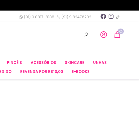
(91) 9 8817-8188
(91) 9 82476202
0
PINCÉIS
ACESSÓRIOS
SKINCARE
UNHAS
EDIDO
REVENDA POR R$10,00
E-BOOKS