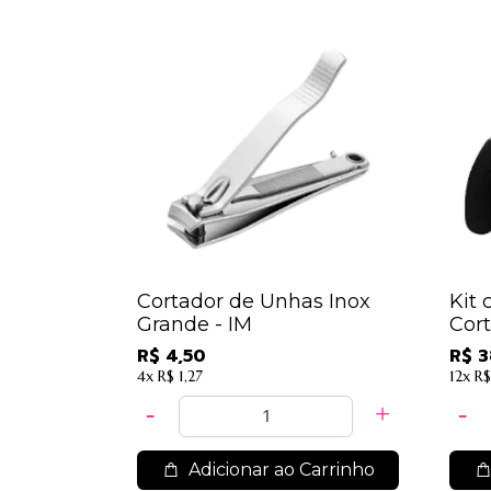
Cortador de Unhas Inox
Kit 
Grande - IM
Cor
Gran
R$ 4,50
R$ 3
4x
R$ 1,27
12x
R$
Adicionar ao Carrinho