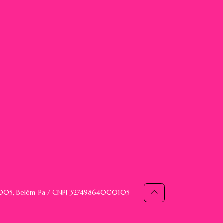
093005, Belém-Pa / CNPJ 32749864000105