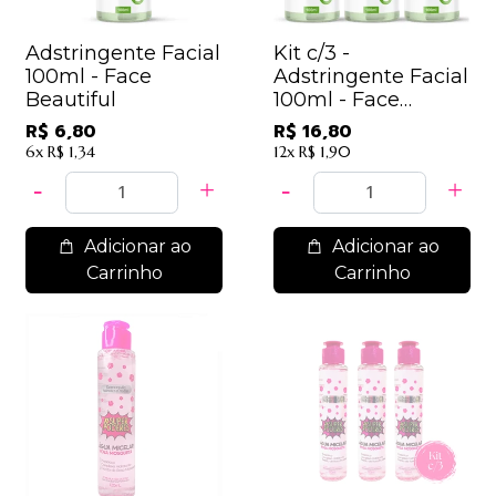
Adstringente Facial
Kit c/3 -
100ml - Face
Adstringente Facial
Beautiful
100ml - Face
Beautiful / 5,60
R$ 6,80
R$ 16,80
6x
R$ 1,34
12x
R$ 1,90
Adicionar ao
Adicionar ao
Carrinho
Carrinho