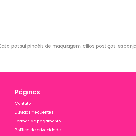
 Sato possui pincéis de maquiagem, cilios postiços, espo
Páginas
Contato
Dúvidas frequentes
Formas de pagamento
Política de privacidade