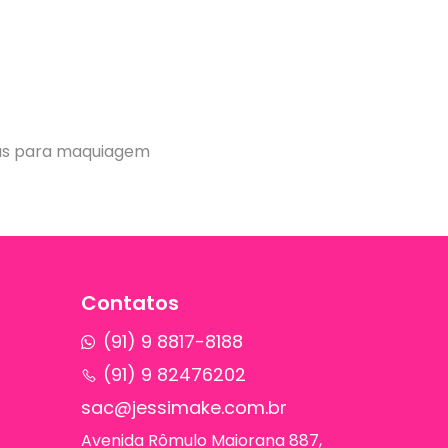
njas para maquiagem
Contatos
(91) 9 8817-8188
(91) 9 82476202
sac@jessimake.com.br
Avenida Rômulo Maiorana 887,