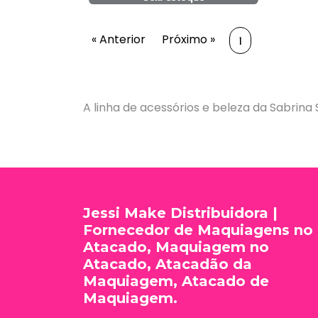
« Anterior
Próximo »
1
A linha de acessórios e beleza da Sabrina
Jessi Make Distribuidora |
Fornecedor de Maquiagens no
Atacado, Maquiagem no
Atacado, Atacadão da
Maquiagem, Atacado de
Maquiagem.