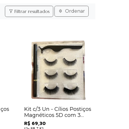
Filtrar resultados
Ordenar
iços
Kit c/3 Un - Cílios Postiços
Magnéticos 5D com 3
-
Pares - Sabrina Sato
R$ 69,30
12x
R$ 7,82