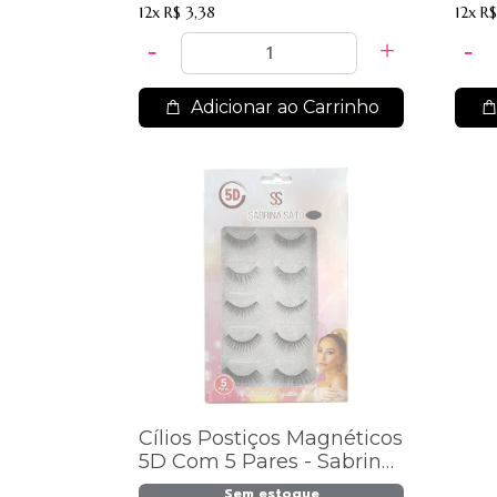
12x
R$ 3,38
12x
R$
Adicionar ao Carrinho
Cílios Postiços Magnéticos
5D Com 5 Pares - Sabrina
Sato - SS-1230
Sem estoque