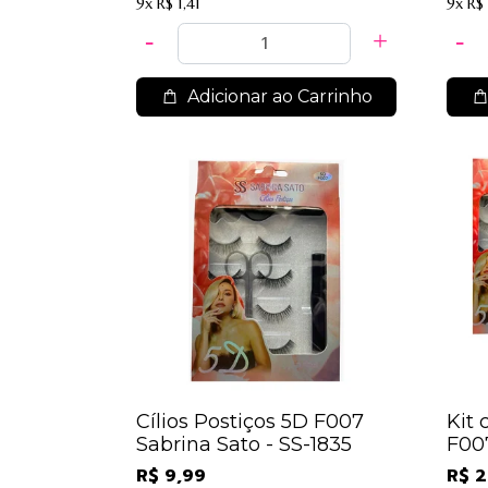
9x
R$ 1,41
9x
R$ 
Adicionar ao Carrinho
Cílios Postiços 5D F007
Kit 
Sabrina Sato - SS-1835
F007
1835
R$ 9,99
R$ 2