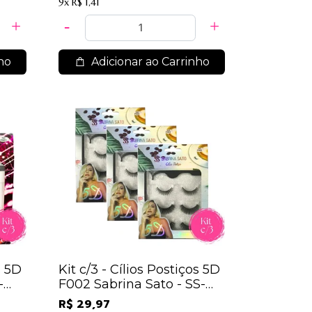
9x
R$ 1,41
ho
Adicionar ao Carrinho
s 5D
Kit c/3 - Cílios Postiços 5D
-
F002 Sabrina Sato - SS-
1820 / 20,30
R$ 29,97