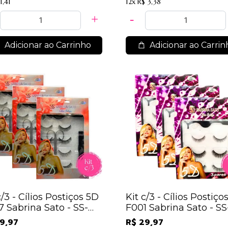
1,41
12x
R$ 3,38
Adicionar ao Carrinho
Adicionar ao Carrin
c/3 - Cílios Postiços 5D
Kit c/3 - Cílios Postiço
 Sabrina Sato - SS-
F001 Sabrina Sato - SS
 / 21,30
1820 / 21,30
9,97
R$ 29,97