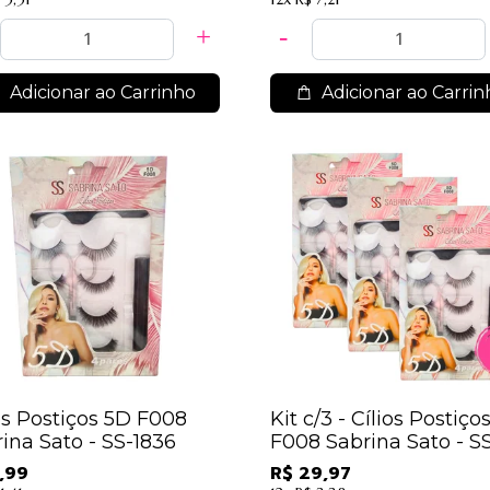
Adicionar ao Carrinho
Adicionar ao Carrin
os Postiços 5D F008
Kit c/3 - Cílios Postiço
ina Sato - SS-1836
F008 Sabrina Sato - S
1836 / 21,30
,99
R$ 29,97