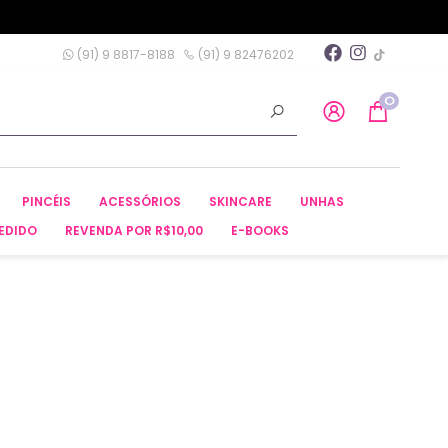
(91) 9 8817-8188
(91) 9 82476202
0
PINCÉIS
ACESSÓRIOS
SKINCARE
UNHAS
EDIDO
REVENDA POR R$10,00
E-BOOKS