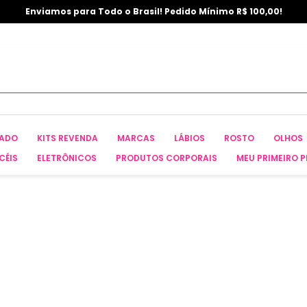
Enviamos para Todo o Brasil! Pedido Mínimo R$ 100,00!
CADO
KITS REVENDA
MARCAS
LÁBIOS
ROSTO
OLHOS
CÉIS
ELETRÔNICOS
PRODUTOS CORPORAIS
MEU PRIMEIRO P