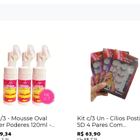
c/3 - Mousse Oval
Kit c/3 Un - Cílios Post
er Poderes 120ml -
5D 4 Pares Com
06 - Rosa Mosqueta /
Tesourinha - Diversos 
9,34
R$ 63,90
Sabrina Sato
 3,31
12x
R$ 7,21