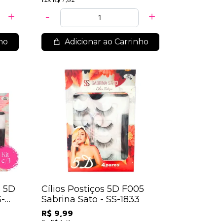
ho
Adicionar ao Carrinho
s 5D
Cílios Postiços 5D F005
S-
Sabrina Sato - SS-1833
R$ 9,99