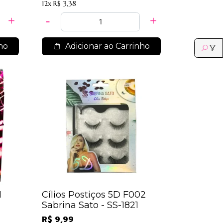
12x
R$ 3,38
ho
Adicionar ao Carrinho
1
Cílios Postiços 5D F002
Sabrina Sato - SS-1821
R$ 9,99