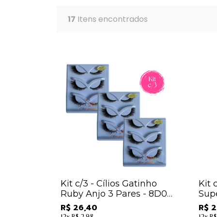
17
Itens encontrados
Kit c/3 - Cílios Gatinho
Kit 
Ruby Anjo 3 Pares - 8D09
Sup
/ 8,80
SP9
R$ 26,40
R$ 2
9,78
12x
R$ 2,98
12x
R$