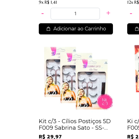
9x
R$ 1,41
12x
R$
Adicionar ao Carrinho
Kit c/3 - Cílios Postiços 5D
Ki c
F009 Sabrina Sato - SS-
F005
1837 / 21,30
1833
R$ 29,97
R$ 2