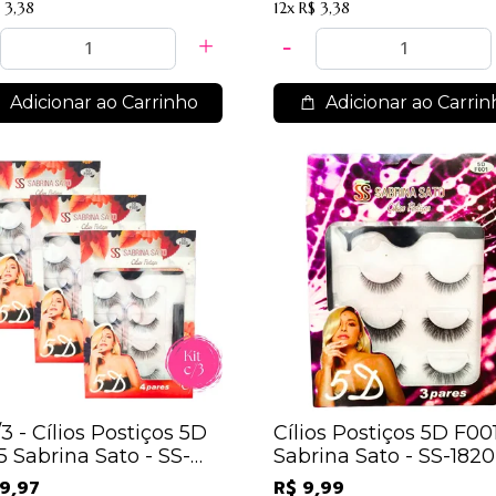
 3,38
12x
R$ 3,38
Adicionar ao Carrinho
Adicionar ao Carrin
/3 - Cílios Postiços 5D
Cílios Postiços 5D F00
 Sabrina Sato - SS-
Sabrina Sato - SS-1820
 / 21,30
9,97
R$ 9,99