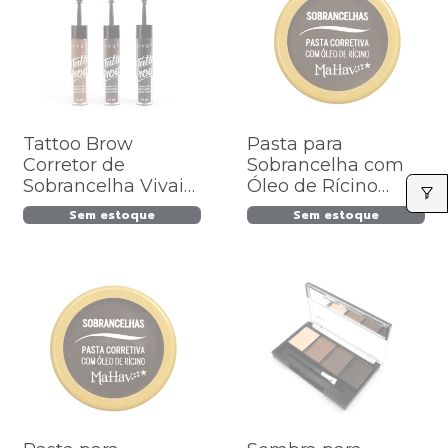
Tattoo Brow
Pasta para
Corretor de
Sobrancelha com
Sobrancelha Vivai
Óleo de Rícino
Cód.2047.1.1
Mahav - CS-MV -
Sem estoque
Sem estoque
Cor 01