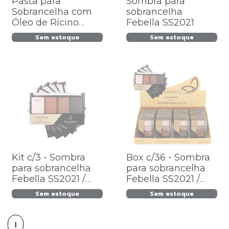
Pasta para
Sombra para
Sobrancelha com
sobrancelha
Óleo de Rícino
Febella SS2021
Mahav - CS-MV -
Sem estoque
Sem estoque
Cor 02
Kit c/3 - Sombra
Box c/36 - Sombra
para sobrancelha
para sobrancelha
Febella SS2021 /
Febella SS2021 /
9,12
7,98
Sem estoque
Sem estoque
1