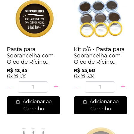
Pasta para
Kit c/6 - Pasta para
Sobrancelha com
Sobrancelha com
Óleo de Rícino
Óleo de Rícino
Mahav - CS-MV -
Mahav - CS-MV /
R$ 12,35
R$ 55,68
Cor 03
9,28
12x
R$ 1,39
12x
R$ 6,28
Adicionar ao
Adicionar ao
Carrinho
Carrinho