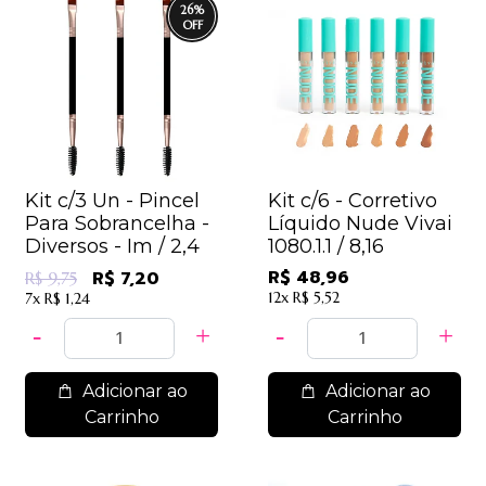
26
%
Kit c/3 Un - Pincel
Kit c/6 - Corretivo
Para Sobrancelha -
Líquido Nude Vivai
Diversos - Im / 2,4
1080.1.1 / 8,16
R$ 48,96
R$ 7,20
R$ 9,75
12x
R$ 5,52
7x
R$ 1,24
Adicionar ao
Adicionar ao
Carrinho
Carrinho