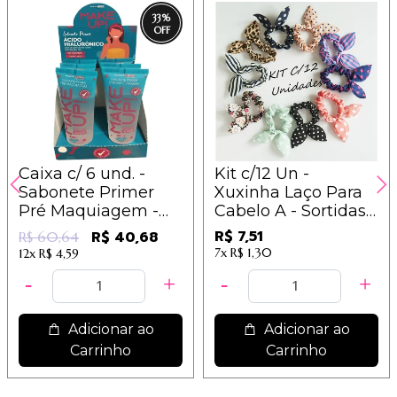
33
%
Caixa c/ 6 und. -
Kit c/12 Un -
Sabonete Primer
Xuxinha Laço Para
Pré Maquiagem -
Cabelo A - Sortidas -
Make Up -
IM
R$ 7,51
R$ 40,68
R$ 60,64
Dermachem
7x
R$ 1,30
12x
R$ 4,59
Adicionar ao
Adicionar ao
Carrinho
Carrinho