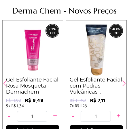
Derma Chem - Novos Preços
20
%
40
%
Gel Esfoliante Facial
Gel Esfoliante Facial
Rosa Mosqueta -
com Pedras
Dermachem
Vulcânicas
Dermachem
R$ 9,49
R$ 7,11
R$ 11,92
R$ 11,90
9x
R$ 1,34
7x
R$ 1,23