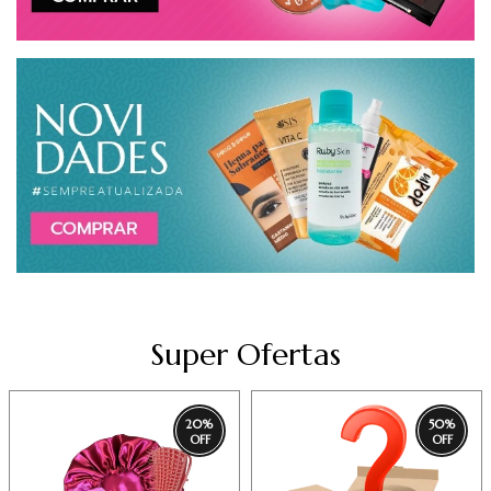
Super Ofertas
20
%
50
%