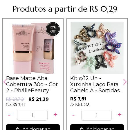
Produtos a partir de R$ 0,29
10
%
Base Matte Alta
Kit c/12 Un -
Cobertura 30g - Cor
Xuxinha Laço Para
2 - PhálleBeauty
Cabelo A - Sortidas -
IM
R$ 7,51
R$ 21,39
R$ 23,70
7x
R$ 1,30
12x
R$ 2,41
Adicionar ao
Adicionar ao