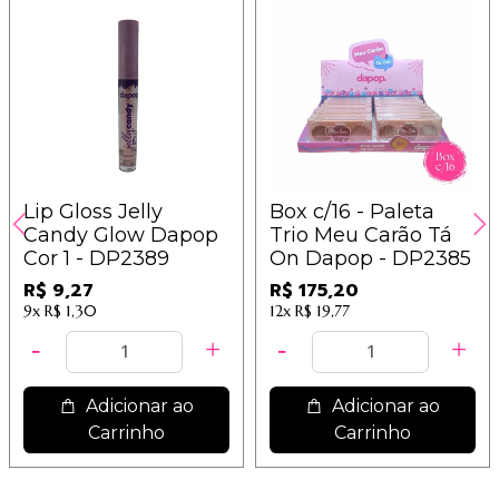
Lip Gloss Jelly
Box c/16 - Paleta
Candy Glow Dapop
Trio Meu Carão Tá
Cor 1 - DP2389
On Dapop - DP2385
R$ 9,27
R$ 175,20
9x
R$ 1,30
12x
R$ 19,77
Adicionar ao
Adicionar ao
Carrinho
Carrinho