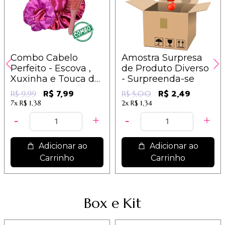
Combo Cabelo
Amostra Surpresa
Perfeito - Escova ,
de Produto Diverso
Xuxinha e Touca de
- Surpreenda-se
Cetim - Cores e
R$ 7,99
R$ 2,49
R$ 9,99
R$ 5,00
Modelos Diversos
7x
R$ 1,38
2x
R$ 1,34
Adicionar ao
Adicionar ao
Carrinho
Carrinho
Box e Kit