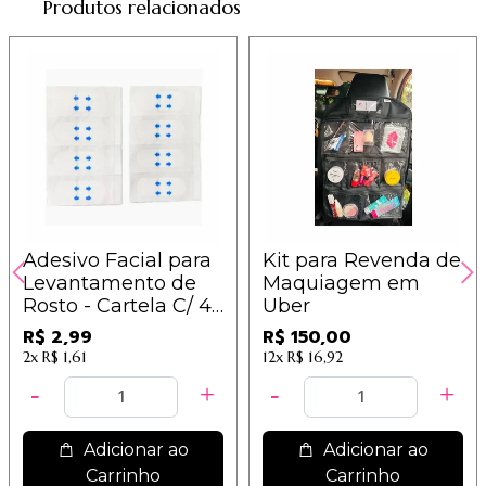
Produtos relacionados
Adesivo Facial para
Kit para Revenda de
Levantamento de
Maquiagem em
Rosto - Cartela C/ 4
Uber
Und. - IM
R$ 2,99
R$ 150,00
2x
R$ 1,61
12x
R$ 16,92
Adicionar ao
Adicionar ao
Carrinho
Carrinho