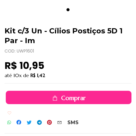
Kit c/3 Un - Cílios Postiços 5D 1
Par - Im
COD: UWP1601
R$ 10,95
até
10x
de
R$ 1,42
Comprar
Adicionar aos favoritos
SMS