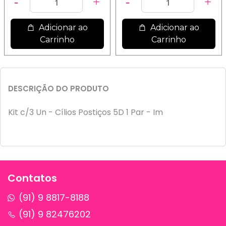
Adicionar ao
Adicionar ao
Carrinho
Carrinho
DESCRIÇÃO DO PRODUTO
Kit c/3 Un - Cílios Postiços 5D 1 Par - Im
Contatos
(91) 9 8817-8188
(91) 9 82476202