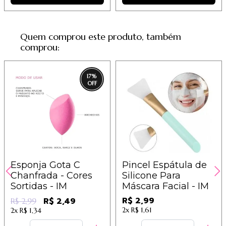
Quem comprou este produto, também
comprou:
17
%
Esponja Gota C
Pincel Espátula de
Chanfrada - Cores
Silicone Para
Sortidas - IM
Máscara Facial - IM
R$ 2,99
R$ 2,49
R$ 2,99
2x
R$ 1,61
2x
R$ 1,34