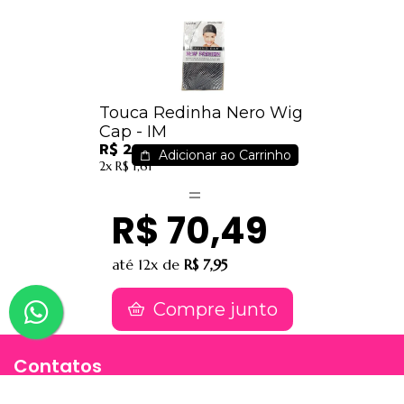
Touca Redinha Nero Wig
Cap - IM
R$ 2,99
Adicionar ao Carrinho
2x
R$ 1,61
R$ 70,49
até
12x
de
R$ 7,95
Compre junto
Contatos
(91) 9 8817-8188