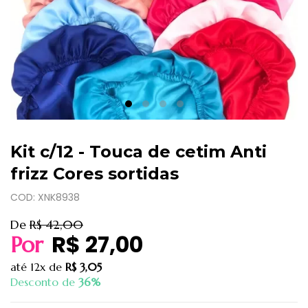
Kit c/12 - Touca de cetim Anti
frizz Cores sortidas
COD: XNK8938
De
R$ 42,00
R$ 27,00
Por
até
12x
de
R$ 3,05
Desconto de
36%