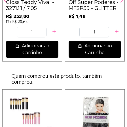
Gloss Teddy Vivai -
Off Super Poderes -
3271.1.1 / 7,05
MFSP39 - GLITTER
PRATA
R$ 253,80
R$ 1,49
12x
R$ 28,64
Adicionar ao
Adicionar ao
Carrinho
Carrinho
Quem comprou este produto, também
comprou: