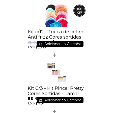
36
%
Kit c/12 - Touca de cetim
Anti frizz Cores sortidas
R$ 27,00
R$ 42,00
Adicionar ao Carrinho
12x
R$ 3,05
Kit C/3 - Kit Pincel Pretty
Cores Sortidas - Tam P
R$ 40,50
Adicionar ao Carrinho
12x
R$ 4,57