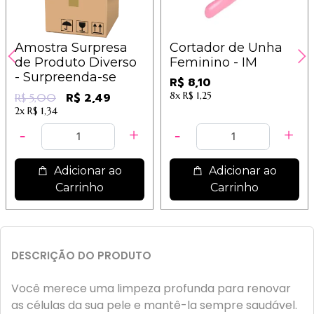
Amostra Surpresa
Cortador de Unha
de Produto Diverso
Feminino - IM
- Surpreenda-se
R$ 8,10
8x
R$ 1,25
R$ 2,49
R$ 5,00
2x
R$ 1,34
Adicionar ao
Adicionar ao
Carrinho
Carrinho
DESCRIÇÃO DO PRODUTO
Você merece uma limpeza profunda para renovar
as células da sua pele e mantê-la sempre saudável.