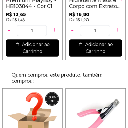
Premium PlayBoy -
Hidratante Mãos e
HB103844 - Cor 01
Corpo com Extrato
de Algodão Mia
R$ 12,65
R$ 16,80
Make
12x
R$ 1,43
12x
R$ 1,90
Adicionar ao
Adicionar ao
Carrinho
Carrinho
Quem comprou este produto, também
comprou:
50
%