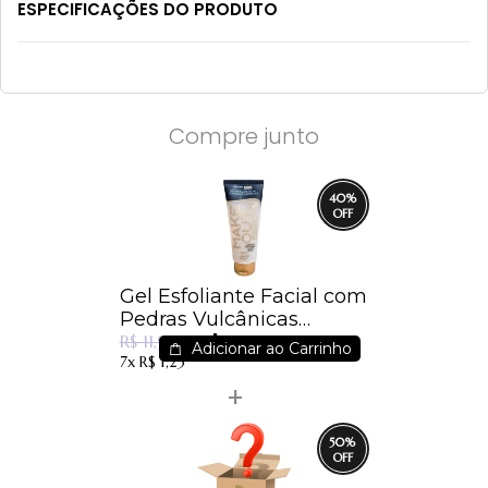
ESPECIFICAÇÕES DO PRODUTO
Compre junto
40
%
Gel Esfoliante Facial com
Pedras Vulcânicas
R$ 7,11
Dermachem
R$ 11,90
Adicionar ao Carrinho
7x
R$ 1,23
50
%