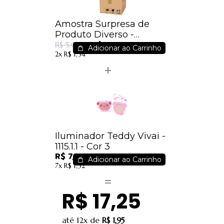
Amostra Surpresa de
Produto Diverso -
R$ 2,49
Surpreenda-se
R$ 5,00
Adicionar ao Carrinho
2x
R$ 1,34
Iluminador Teddy Vivai -
1115.1.1 - Cor 3
R$ 7,65
Adicionar ao Carrinho
7x
R$ 1,32
R$ 17,25
até
12x
de
R$ 1,95