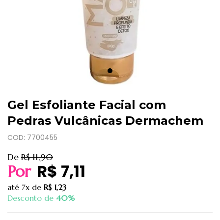
Gel Esfoliante Facial com
Pedras Vulcânicas Dermachem
COD: 7700455
De
R$ 11,90
R$ 7,11
Por
até
7x
de
R$ 1,23
Desconto de
40%