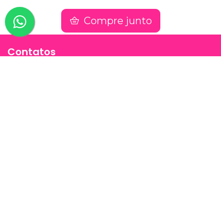
Compre junto
Contatos
(91) 9 8817-8188
(91) 9 82476202
sac@jessimake.com.br
Avenida Rômulo Maiorana 887, Entre Travessa
Humaitá e Travessa Vileta, Marco, Cep 66093005,
Belém-Pa
Páginas
Jessi Make Distribuidora | Fornecedor