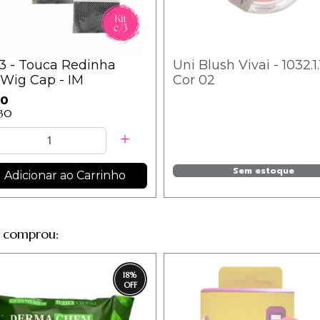
/3 - Touca Redinha
Uni Blush Vivai - 1032.1.
 Wig Cap - IM
Cor 02
50
,30
Sem estoque
Adicionar ao Carrinho
 comprou:
18
%