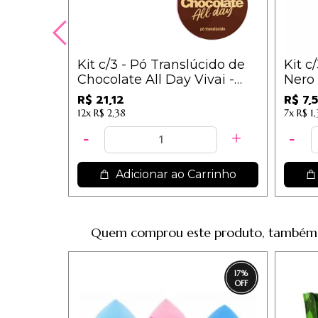
 Off
Kit c/3 - Pó Translúcido de
Kit c
SP40 -
Chocolate All Day Vivai -
Nero
1084.1.1 / 7,04
R$ 21,12
R$ 7,
12x
R$ 2,38
7x
R$ 1
rrinho
Adicionar ao Carrinho
Quem comprou este produto, também
17
%