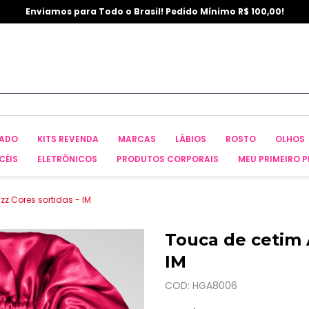
Enviamos para Todo o Brasil! Pedido Mínimo R$ 100,00!
CADO
KITS REVENDA
MARCAS
LÁBIOS
ROSTO
OLHOS
CÉIS
ELETRÔNICOS
PRODUTOS CORPORAIS
MEU PRIMEIRO P
izz Cores sortidas - IM
Touca de cetim A
IM
COD: HGA8006