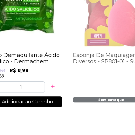
o Demaquilante Ácido
Esponja De Maquiage
ílico - Dermachem
Diversos - SP801-01 - 
Poderes
R$ 8,99
,90
,39
Sem estoque
Adicionar ao Carrinho