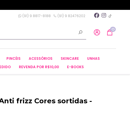
(91) 9 8817-8188
(91) 9 82476202
0
PINCÉIS
ACESSÓRIOS
SKINCARE
UNHAS
EDIDO
REVENDA POR R$10,00
E-BOOKS
nti frizz Cores sortidas -