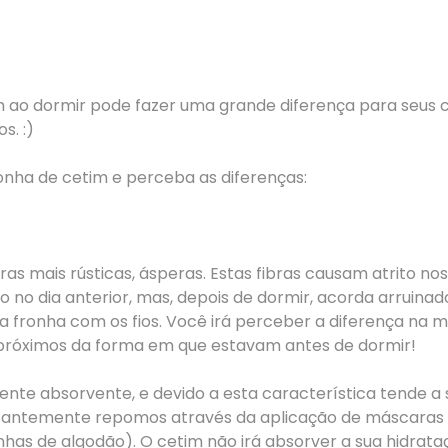
im ao dormir pode fazer uma grande diferença para seus 
s. :)
onha de cetim e perceba as diferenças:
as mais rústicas, ásperas. Estas fibras causam atrito nos
 no dia anterior, mas, depois de dormir, acorda arruinad
 da fronha com os fios. Você irá perceber a diferença n
 próximos da forma em que estavam antes de dormir!
e absorvente, e devido a esta característica tende a s
tantemente repomos através da aplicação de máscaras e
has de algodão). O cetim não irá absorver a sua hidrataç