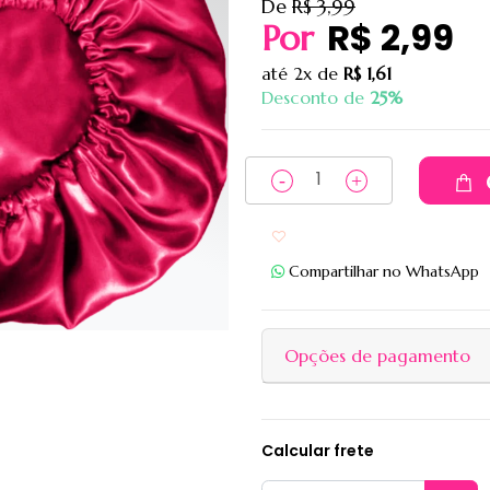
De
R$ 3,99
R$ 2,99
Por
até
2x
de
R$ 1,61
Desconto de
25%
Adicionar aos favoritos
Compartilhar no WhatsApp
Opções de pagamento
Calcular frete