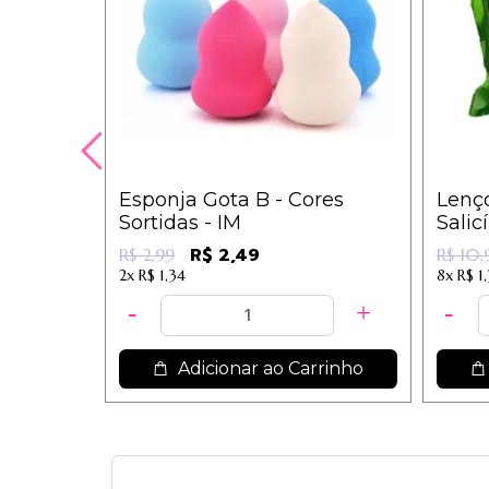
Esponja Gota B - Cores
Lenç
Sortidas - IM
Salic
R$ 2,49
R$ 2,99
R$ 10
2x
R$ 1,34
8x
R$ 1
Adicionar ao Carrinho