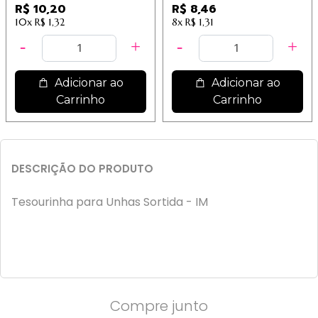
Dermachem
R$ 10,20
R$ 8,46
10x
R$ 1,32
8x
R$ 1,31
Adicionar ao
Adicionar ao
Carrinho
Carrinho
DESCRIÇÃO DO PRODUTO
Tesourinha para Unhas Sortida - IM
Compre junto