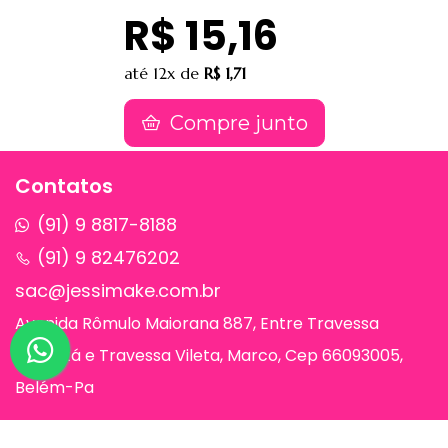
R$ 15,16
até
12x
de
R$ 1,71
Compre junto
Contatos
(91) 9 8817-8188
(91) 9 82476202
sac@jessimake.com.br
Avenida Rômulo Maiorana 887, Entre Travessa
Humaitá e Travessa Vileta, Marco, Cep 66093005,
Belém-Pa
Páginas