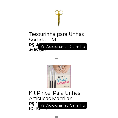
Tesourinha para Unhas
Sortida - IM
R$ 4,96
Adicionar ao Carrinho
4x
R$ 1,40
Kit Pincel Para Unhas
Artísticas Macrilan -
R$ 10,20
B708
Adicionar ao Carrinho
10x
R$ 1,32