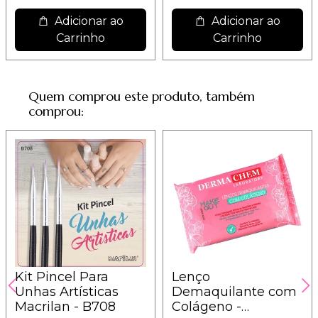
Adicionar ao
Adicionar ao
Carrinho
Carrinho
Quem comprou este produto, também
comprou:
Kit Pincel Para
Lenço
Unhas Artísticas
Demaquilante com
Macrilan - B708
Colágeno -