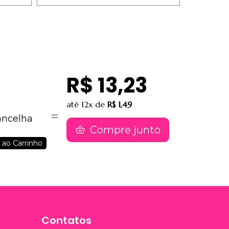
R$ 13,23
até
12x
de
R$ 1,49
ancelha
Compre junto
 ao Carrinho
Contatos