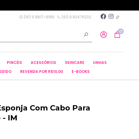
(91) 9 8817-8188
(91) 9 82476202
0
PINCÉIS
ACESSÓRIOS
SKINCARE
UNHAS
EDIDO
REVENDA POR R$10,00
E-BOOKS
Esponja Com Cabo Para
 - IM