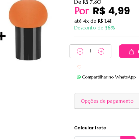
De
R$ 7,80
R$ 4,99
Por
até
4x
de
R$ 1,41
Desconto de
36%
Adicionar aos favoritos
Compartilhar no WhatsApp
Opções de pagamento
Calcular frete