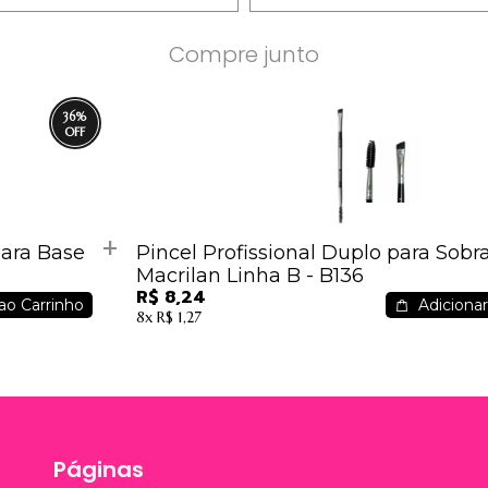
Compre junto
36
%
ara Base
Pincel Profissional Duplo para Sobr
Macrilan Linha B - B136
R$ 8,24
ao Carrinho
Adicionar
8x
R$ 1,27
Páginas