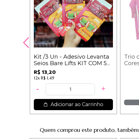
Kit /3 Un - Adesivo Levanta
Trio 
Seios Bare Lifts KIT COM 5
Cores
PARES - IM
R$ 13,20
12x
R$ 1,49
Adicionar ao Carrinho
Quem comprou este produto, também