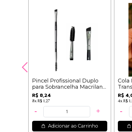
Pincel Profissional Duplo
Cola 
para Sobrancelha Macrilan
Trans
Linha B - B136
R$ 8,24
R$ 4,
8x
R$ 1,27
4x
R$ 1,
Adicionar ao Carrinho