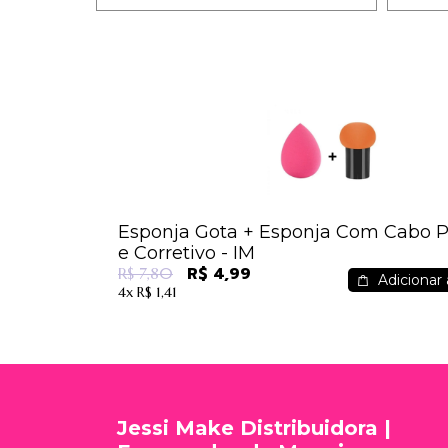
Esponja Gota + Esponja Com Cabo P
e Corretivo - IM
R$ 4,99
R$ 7,80
Adicionar 
4x
R$ 1,41
Jessi Make Distribuidora |