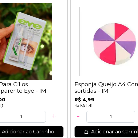
Para Cílios
Esponja Queijo A4 Cor
parente Eye - IM
sortidas - IM
00
R$ 4,99
13
4x
R$ 1,41
Adicionar ao Carrinho
Adicionar ao Carri