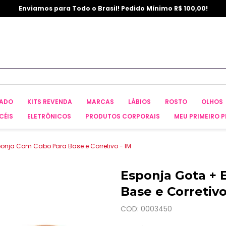
Enviamos para Todo o Brasil! Pedido Mínimo R$ 100,00!
CADO
KITS REVENDA
MARCAS
LÁBIOS
ROSTO
OLHOS
CÉIS
ELETRÔNICOS
PRODUTOS CORPORAIS
MEU PRIMEIRO P
onja Com Cabo Para Base e Corretivo - IM
Esponja Gota + 
Base e Corretivo
COD: 0003450