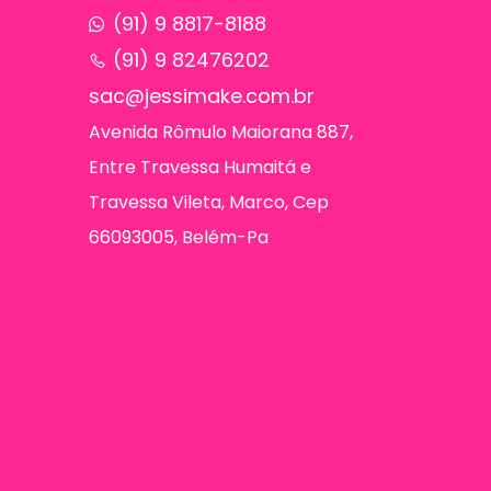
(91) 9 8817-8188
(91) 9 82476202
sac@jessimake.com.br
Avenida Rômulo Maiorana 887,
Entre Travessa Humaitá e
Travessa Vileta, Marco, Cep
66093005, Belém-Pa