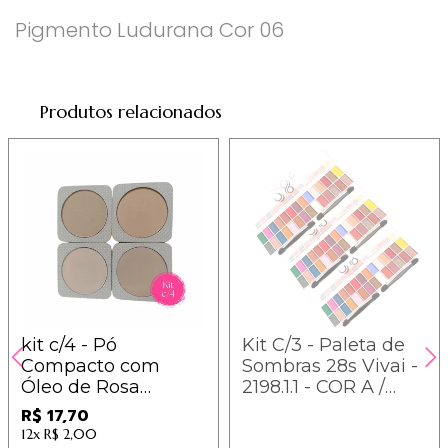
Pigmento Ludurana Cor 06
Produtos relacionados
kit c/4 - Pó
Kit C/3 - Paleta de
Compacto com
Sombras 28s Vivai -
Óleo de Rosa
2198.1.1 - COR A /
Mosqueta Cores 1 a
14,56
R$ 17,70
4 Ludurana - ECO-
12x
R$ 2,00