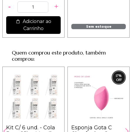
001
Adicionar ao
Sem estoque
Carrinho
Quem comprou este produto, também
comprou:
17
%
Kit C/ 6 und. - Cola
Esponja Gota C