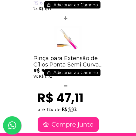
R$ 2,96
R$ 6,27
Adicionar ao Carrinho
2x
R$ 1,59
Pinça para Extensão de
Cílios Ponta Semi Curva
R$ 9,35
Rosa- IM
Adicionar ao Carrinho
9x
R$ 1,32
R$ 47,11
até
12x
de
R$ 5,32
Compre junto