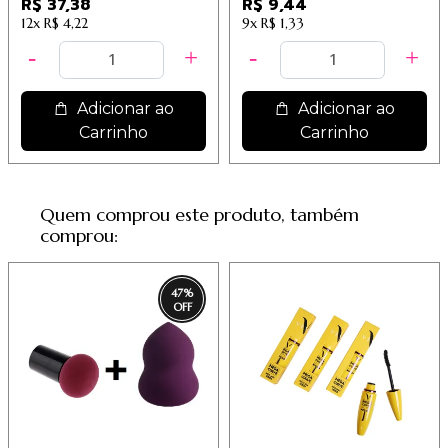
R$ 37,38
R$ 9,44
12x
R$ 4,22
9x
R$ 1,33
Adicionar ao
Adicionar ao
Carrinho
Carrinho
Quem comprou este produto, também
comprou:
47
%