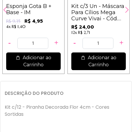
Esponja Gota B +
Kit c/3 Un - Máscara
Base - IM
Para Cílios Mega
Curve Vivai - Cód.
R$ 4,95
R$ 9,35
2000.1.1 / 9,28
R$ 24,00
4x
R$ 1,40
12x
R$ 2,71
Adicionar ao
Adicionar ao
Carrinho
Carrinho
DESCRIÇÃO DO PRODUTO
Kit c/12 - Piranha Decorada Flor 4cm - Cores
Sortidas