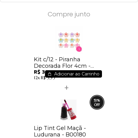
Compre junto
Kit c/12 - Piranha
Decorada Flor 4cm -
R$ 34,80
Cores Sortidas
Adicionar ao Carrinho
12x
R$ 3,93
53
%
Lip Tint Gel Maçã -
Ludurana - B00180