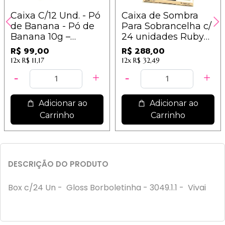
Caixa C/12 Und. - Pó
Caixa de Sombra
de Banana - Pó de
Para Sobrancelha c/
Banana 10g –
24 unidades Ruby
Ludurana - B00024
Rose Hb-9354
R$ 99,00
R$ 288,00
12x
R$ 11,17
12x
R$ 32,49
Adicionar ao
Adicionar ao
Carrinho
Carrinho
DESCRIÇÃO DO PRODUTO
Box c/24 Un - Gloss Borboletinha - 3049.1.1 - Vivai