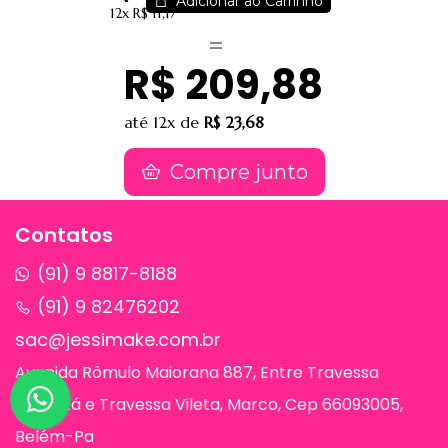
Adicionar ao Carrinho
12x
R$ 11,17
R$ 209,88
até
12x
de
R$ 23,68
Compre junto
Contatos
(91) 9 8817-8188
(91) 9 82476202
sac@jessimake.com.br
Avenida Rômulo Maiorana 887, Entre Travessa
Humaitá e Travessa Vileta, Marco, Cep 66093005,
Belém-Pa