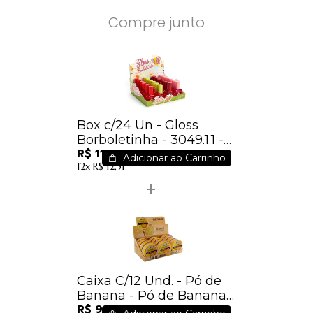
Compre junto
Box c/24 Un - Gloss
Borboletinha - 3049.1.1 -
R$ 110,88
Vivai / 4,62
Adicionar ao Carrinho
12x
R$ 12,51
Caixa C/12 Und. - Pó de
Banana - Pó de Banana
R$ 99,00
10g – Ludurana - B00024