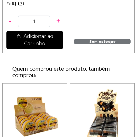
Vivai - Cód.2056.1.1 /
7x
R$ 1,31
9,26
Adicionar ao
Sem estoque
Carrinho
Quem comprou este produto, também
comprou: