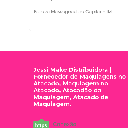
Escova Massageadora Capilar - IM
Jessi Make Distribuidora |
Fornecedor de Maquiagens no
Atacado, Maquiagem no
Atacado, Atacadão da
Maquiagem, Atacado de
Maquiagem.