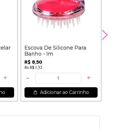
celar
Escova De Silicone Para
Sabonet
Banho - Im
Luduran
R$ 8,50
R$ 7,99
8x
R$ 1,32
nho
Adicionar ao Carrinho