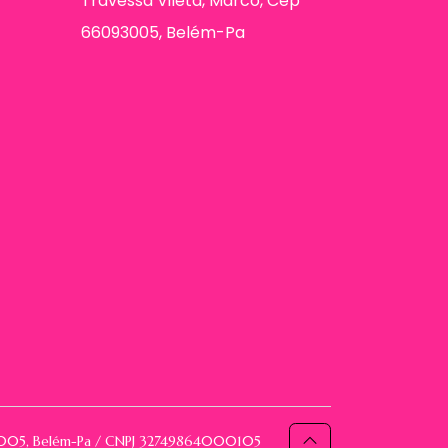
Travessa Vileta, Marco, Cep
66093005, Belém-Pa
093005, Belém-Pa / CNPJ 32749864000105