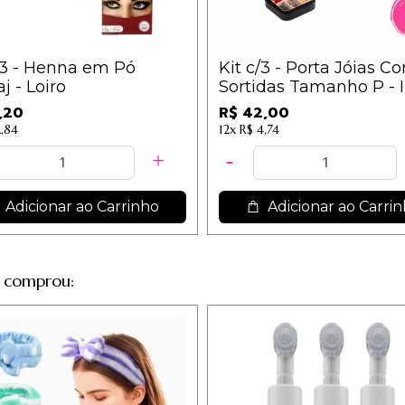
/3 - Henna em Pó
Kit c/3 - Porta Jóias Co
j - Loiro
Sortidas Tamanho P - 
,20
R$ 42,00
2,84
12x
R$ 4,74
Adicionar ao Carrinho
Adicionar ao Carri
 comprou: