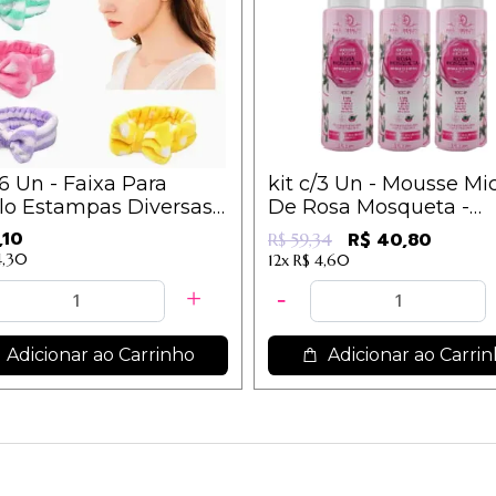
/6 Un - Faixa Para
kit c/3 Un - Mousse Mi
o Estampas Diversas -
De Rosa Mosqueta -
PH0565 - Phállebeauty
,10
R$ 40,80
R$ 59,34
4,30
12x
R$ 4,60
Adicionar ao Carrinho
Adicionar ao Carri