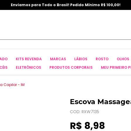
Enviamos para Todo o Brasil! Pedido Mínimo R$ 100,00!
CADO
KITS REVENDA
MARCAS
LÁBIOS
ROSTO
OLHOS
CÉIS
ELETRÔNICOS
PRODUTOS CORPORAIS
MEU PRIMEIRO P
 Capilar - IM
Escova Massagea
COD: RXW7135
R$ 8,98