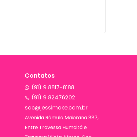
Contatos
(91) 9 8817-8188
(91) 9 82476202
sac@jessimake.com.br
Avenida Rômulo Maiorana 887,
Entre Travessa Humaitá e