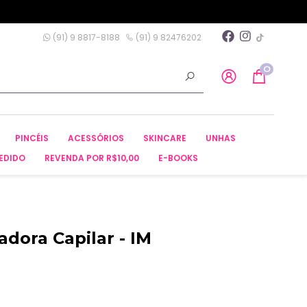
(91) 9 8817-8188
(91) 9 82476202
0
PINCÉIS
ACESSÓRIOS
SKINCARE
UNHAS
EDIDO
REVENDA POR R$10,00
E-BOOKS
dora Capilar - IM