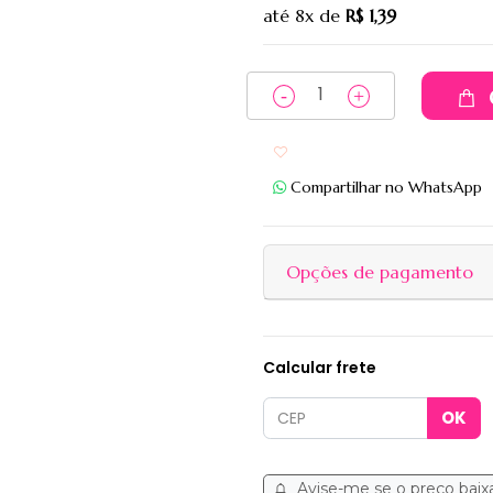
até
8x
de
R$ 1,39
Adicionar aos favoritos
Compartilhar no WhatsApp
Opções de pagamento
Calcular frete
Avise-me se o preço baix