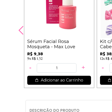
Sérum Facial Rosa
Kit c
Mosqueta - Max Love
Cabel
IM
R$ 9,38
R$ 38
9x
R$ 1,32
12x
R$ 
Adicionar ao Carrinho
DESCRIÇÃO DO PRODUTO