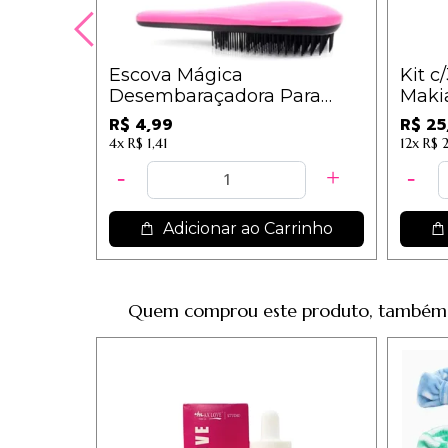
Escova Mágica
Kit c
Desembaraçadora Para
Makia
Cabelos Cores Sortidas - IM
R$ 4,99
R$ 25
4x
R$ 1,41
12x
R$ 
Adicionar ao Carrinho
Quem comprou este produto, também