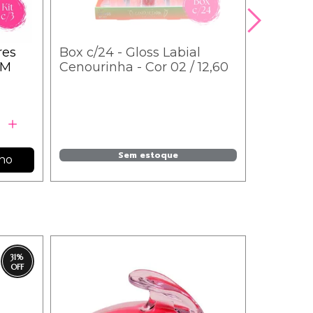
res
Box c/24 - Gloss Labial
IM
Cenourinha - Cor 02 / 12,60
Sem estoque
nho
31
%