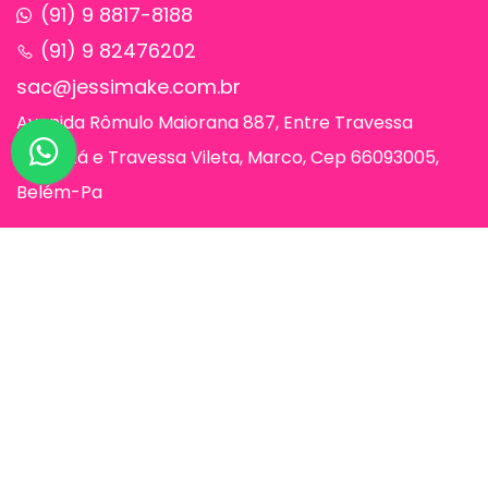
(91) 9 8817-8188
(91) 9 82476202
sac@jessimake.com.br
Avenida Rômulo Maiorana 887, Entre Travessa
Humaitá e Travessa Vileta, Marco, Cep 66093005,
Belém-Pa
Páginas
Jessi Make Distribuidora | Fornecedor
de Maquiagens no Atacado,
Maquiagem no Atacado, Atacadão da
Maquiagem, Atacado de Maquiagem.