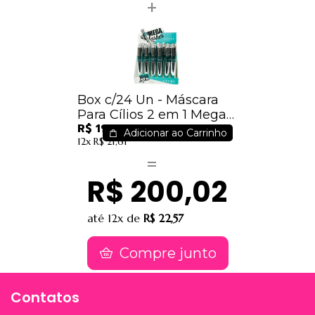
Box c/24 Un - Máscara
Para Cílios 2 em 1 Mega
R$ 191,52
Lashes - Vivai - 2176.1.1 /
Adicionar ao Carrinho
12x
R$ 21,61
7,98
R$ 200,02
até
12x
de
R$ 22,57
Compre junto
Contatos