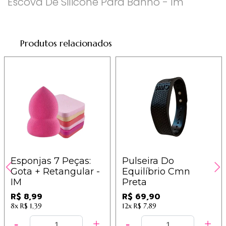
Escova De Silicone Para Banho - Im
Produtos relacionados
Esponjas 7 Peças:
Pulseira Do
Gota + Retangular -
Equilíbrio Cmn
IM
Preta
R$ 8,99
R$ 69,90
8x
R$ 1,39
12x
R$ 7,89