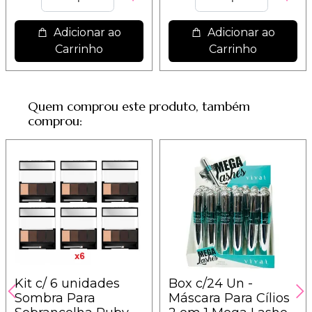
Adicionar ao
Adicionar ao
Carrinho
Carrinho
Quem comprou este produto, também
comprou:
Kit c/ 6 unidades
Box c/24 Un -
Sombra Para
Máscara Para Cílios