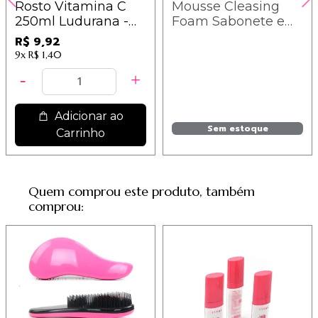
Rosto Vitamina C
Mousse Cleasing
250ml Ludurana -
Foam Sabonete em
B00403
Espuma Facial
R$ 9,92
180ml Porán -
9x
R$ 1,40
Cotton Candy
Adicionar ao
Sem estoque
Carrinho
Quem comprou este produto, também
comprou: