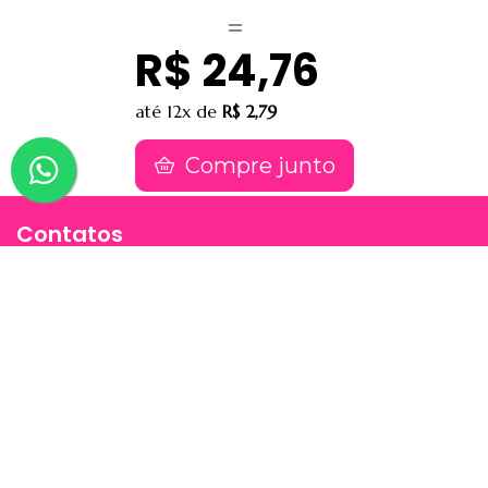
R$ 24,76
até
12x
de
R$ 2,79
Compre junto
Contatos
(91) 9 8817-8188
(91) 9 82476202
sac@jessimake.com.br
Avenida Rômulo Maiorana 887, Entre Travessa
Humaitá e Travessa Vileta, Marco, Cep 66093005,
Belém-Pa