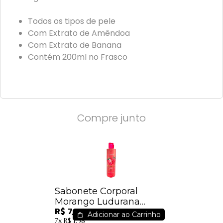
Todos os tipos de pele
Com Extrato de Amêndoa
Com Extrato de Banana
Contém 200ml no Frasco
Compre junto
Sabonete Corporal
Morango Ludurana
R$ 7,99
200ml - B00293
Adicionar ao Carrinho
7x
R$ 1,38