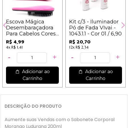
Escova Mágica
Kit c/3 - Iluminador
Desembaraçadora
Pó de Fada VIvai -
Para Cabelos Cores
1043.1.1 - Cor 01 / 6,90
Sortidas - IM
R$ 4,99
R$ 20,70
4x
R$ 1,41
12x
R$ 2,34
Adicionar ao
Adicionar ao
Carrinho
Carrinho
DESCRIÇÃO DO PRODUTO
Aumente suas Vendas com o Sabonete Corporal
Morango Ludurana 200ml