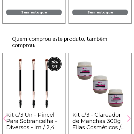
Sem estoque
Sem estoque
Quem comprou este produto, também
comprou:
26
%
Kit c/3 Un - Pincel
Kit c/3 - Clareador
Para Sobrancelha -
de Manchas 300g
Diversos - Im / 2,4
Ellas Cosméticos /
9,10