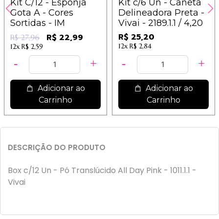
Kit C/12 - Esponja
Kit c/6 Un - Caneta
Gota A - Cores
Delineadora Preta -
Sortidas - IM
Vivai - 2189.1.1 / 4,20
R$ 25,20
R$ 22,99
R$ 27,96
12x
R$ 2,84
12x
R$ 2,59
Adicionar ao
Adicionar ao
Carrinho
Carrinho
DESCRIÇÃO DO PRODUTO
Box c/12 Un - Pó Translúcido All Day Pink - 1011.1.1 -
Vivai