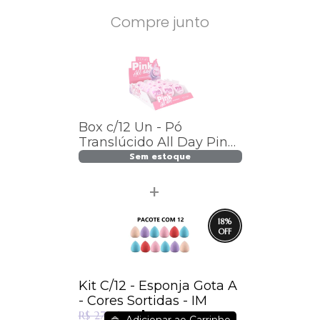
Compre junto
Box c/12 Un - Pó
Translúcido All Day Pink
- 1011.1.1 - Vivai / 5.99
Sem estoque
18
%
Kit C/12 - Esponja Gota A
- Cores Sortidas - IM
R$ 22,99
R$ 27,96