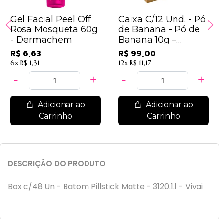
Gel Facial Peel Off
Caixa C/12 Und. - Pó
Rosa Mosqueta 60g
de Banana - Pó de
- Dermachem
Banana 10g –
Ludurana - B00024
R$ 6,63
R$ 99,00
6x
R$ 1,31
12x
R$ 11,17
Adicionar ao
Adicionar ao
Carrinho
Carrinho
DESCRIÇÃO DO PRODUTO
Box c/48 Un - Batom Pillstick Matte - 3120.1.1 - Vivai