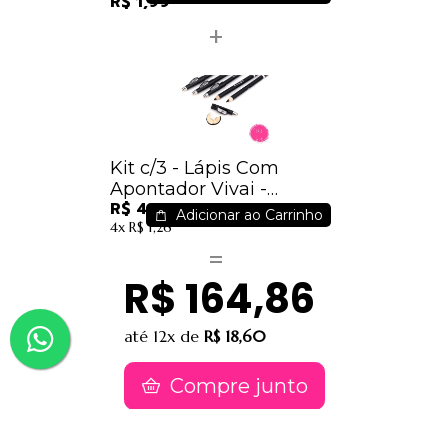
R$ 1,99
Kit c/3 - Lápis Com
Apontador Vivai -
R$ 4,47
2034.1.3 - Preto / 1,49
Adicionar ao Carrinho
4x
R$ 1,26
R$ 164,86
até
12x
de
R$ 18,60
Compre junto