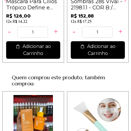
Máscara Para Cílios
Sombras 28s Vivai -
Trópico Define e
2198.1.1 - COR B /
Alonga - Ruby Rose
12,74
R$ 126,00
R$ 152,88
- HB-500 - 10,50
12x
R$ 14,22
12x
R$ 17,25
Adicionar ao
Adicionar ao
Carrinho
Carrinho
Quem comprou este produto, também
comprou: