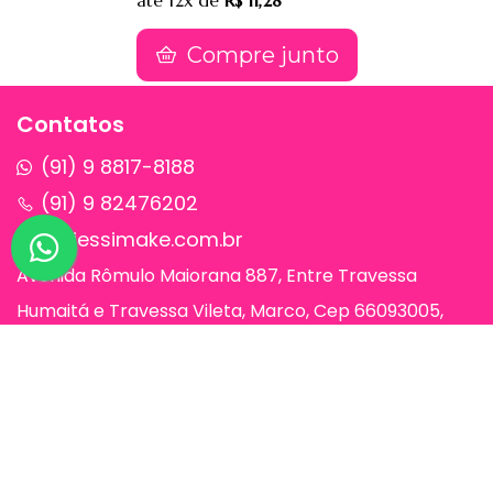
até
12x
de
R$ 11,28
Compre junto
Contatos
(91) 9 8817-8188
(91) 9 82476202
sac@jessimake.com.br
Avenida Rômulo Maiorana 887, Entre Travessa
Humaitá e Travessa Vileta, Marco, Cep 66093005,
Belém-Pa
Páginas
Jessi Make Distribuidora | Fornecedor