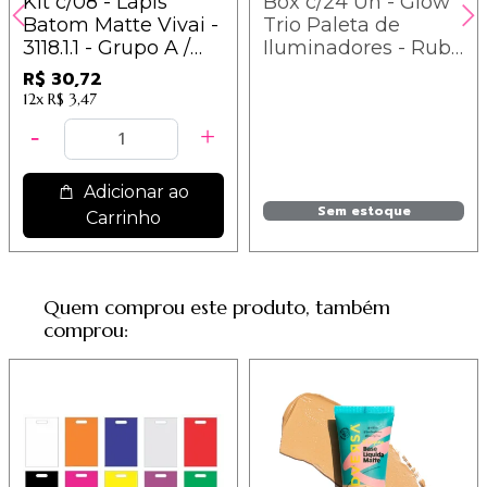
Kit c/08 - Lápis
Box c/24 Un - Glow
Batom Matte Vivai -
Trio Paleta de
3118.1.1 - Grupo A /
Iluminadores - Ruby
3,84
Rose - HB7523 / 16,21
R$ 30,72
12x
R$ 3,47
Adicionar ao
Sem estoque
Carrinho
Quem comprou este produto, também
comprou: