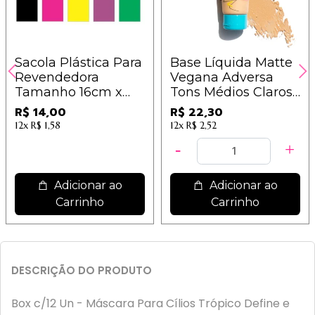
Sacola Plástica Para
Base Líquida Matte
Revendedora
Vegana Adversa
Tamanho 16cm x
Tons Médios Claros
27cm - 25 unidades
- AD103 - Cor 300
R$ 14,00
R$ 22,30
12x
R$ 1,58
12x
R$ 2,52
Adicionar ao
Adicionar ao
Carrinho
Carrinho
DESCRIÇÃO DO PRODUTO
Box c/12 Un - Máscara Para Cílios Trópico Define e