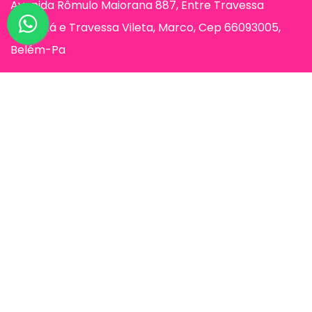
Avenida Rômulo Maiorana 887, Entre Travessa
Humaitá e Travessa Vileta, Marco, Cep 66093005,
Belém-Pa
Páginas
Jessi Make Distribuidora | Fornecedor
de Maquiagens no Atacado,
Maquiagem no Atacado, Atacadão da
Maquiagem, Atacado de Maquiagem.