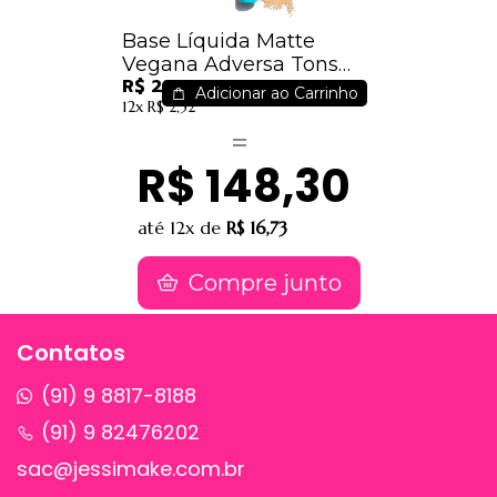
Base Líquida Matte
Vegana Adversa Tons
R$ 22,30
Médios Claros - AD103 -
Adicionar ao Carrinho
12x
R$ 2,52
Cor 300
R$ 148,30
até
12x
de
R$ 16,73
Compre junto
Contatos
(91) 9 8817-8188
(91) 9 82476202
sac@jessimake.com.br