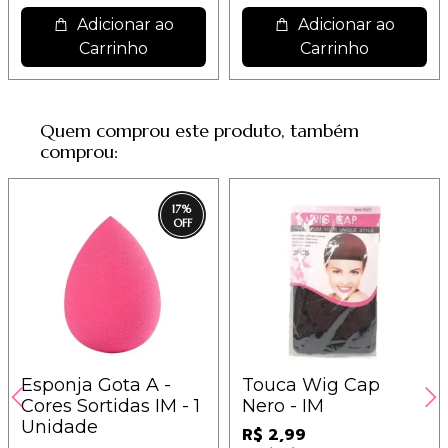
Adicionar ao
Adicionar ao
Carrinho
Carrinho
Quem comprou este produto, também
comprou:
17
%
Esponja Gota A -
Touca Wig Cap
Cores Sortidas IM - 1
Nero - IM
Unidade
R$ 2,99