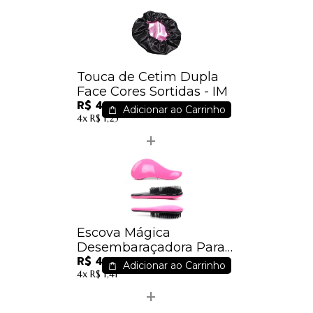
Touca de Cetim Dupla
Face Cores Sortidas - IM
R$ 4,42
Adicionar ao Carrinho
4x
R$ 1,25
Escova Mágica
Desembaraçadora Para
R$ 4,99
Cabelos Cores Sortidas -
Adicionar ao Carrinho
4x
R$ 1,41
IM