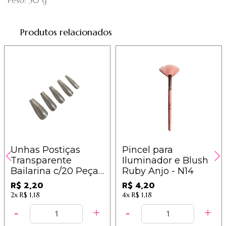
Peso: 50 g
Produtos relacionados
Unhas Postiças
Pincel para
Transparente
Iluminador e Blush
Bailarina c/20 Peças
Ruby Anjo - N14
- Im
R$ 2,20
R$ 4,20
2x
R$ 1,18
4x
R$ 1,18