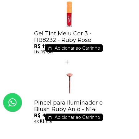
Gel Tint Melu Cor 3 -
HB8232 - Ruby Rose
R$ 11,71
Adicionar ao Carrinho
11x
R$ 1,41
Pincel para Iluminador e
Blush Ruby Anjo - N14
R$ 4,20
Adicionar ao Carrinho
4x
R$ 1,18