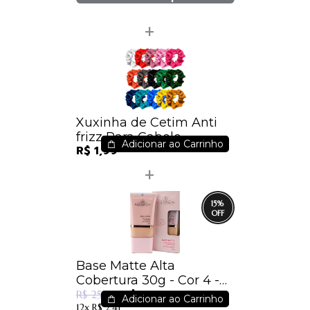
Xuxinha de Cetim Anti
frizz Para Cabelo
Adicionar ao Carrinho
R$ 1,99
15
%
Base Matte Alta
Cobertura 30g - Cor 4 -
R$ 21,39
PhálleBeauty
R$ 25,15
Adicionar ao Carrinho
12x
R$ 2,41