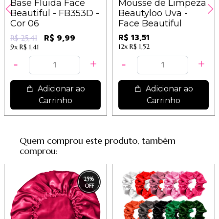
Mousse de Limpeza
Esfoliante Corporal
Beautyloo Uva -
Bisnaga Face
Face Beautiful
Beautiful - Morango
R$ 13,51
12x
R$ 1,52
Adicionar ao
Sem estoque
Carrinho
Quem comprou este produto, também
comprou:
25
%