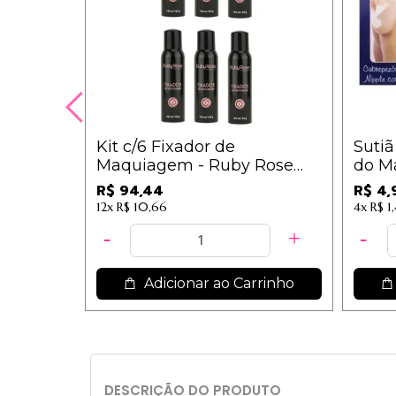
Kit c/6 Fixador de
Sutiã
Maquiagem - Ruby Rose
do Ma
HB312
R$ 94,44
R$ 4,
12x
R$ 10,66
4x
R$ 1
Adicionar ao Carrinho
DESCRIÇÃO DO PRODUTO