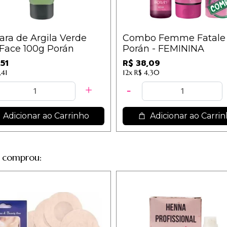
ra de Argila Verde
Combo Femme Fatale
Face 100g Porán
Porán - FEMININA
,51
R$ 38,09
,41
12x
R$ 4,30
Adicionar ao Carrinho
Adicionar ao Carri
 comprou: