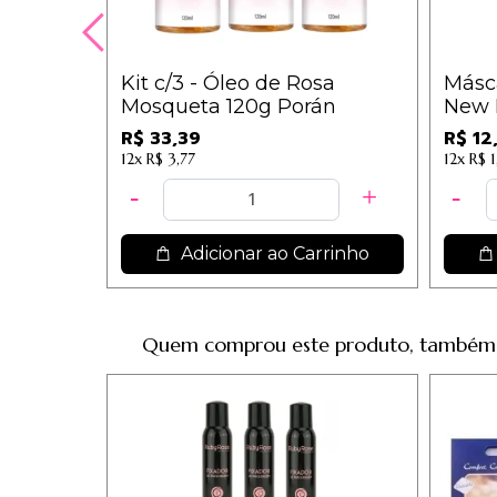
Kit c/3 - Óleo de Rosa
Másca
Mosqueta 120g Porán
New 
R$ 33,39
R$ 12
12x
R$ 3,77
12x
R$ 1
Adicionar ao Carrinho
Quem comprou este produto, também