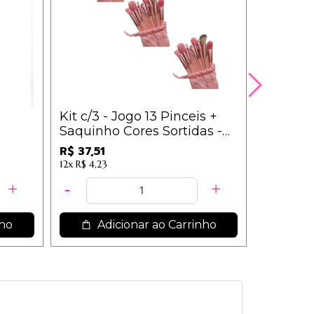
Kit c/3 - Jogo 13 Pinceis +
Kit c/3 
Saquinho Cores Sortidas -
Listrada
IM
Tam P /
R$ 37,51
R$ 7,47
12x
R$ 4,23
nho
Adicionar ao Carrinho