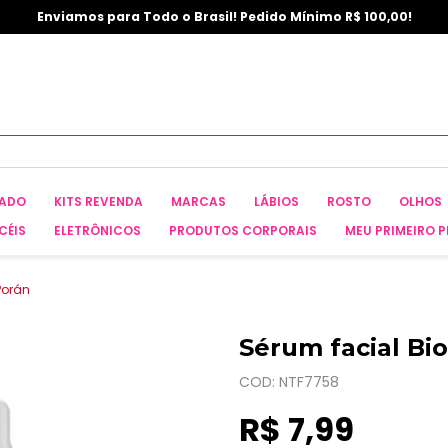
Enviamos para Todo o Brasil! Pedido Mínimo R$ 100,00!
CADO
KITS REVENDA
MARCAS
LÁBIOS
ROSTO
OLHOS
CÉIS
ELETRÔNICOS
PRODUTOS CORPORAIS
MEU PRIMEIRO P
Porán
Sérum facial Bi
COD: NTF7758
R$ 7,99