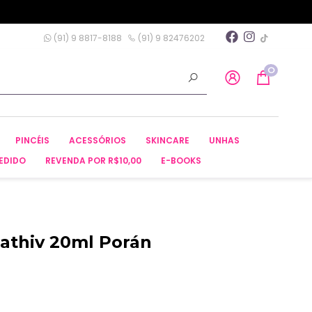
(91) 9 8817-8188
(91) 9 82476202
0
PINCÉIS
ACESSÓRIOS
SKINCARE
UNHAS
EDIDO
REVENDA POR R$10,00
E-BOOKS
oathiv 20ml Porán