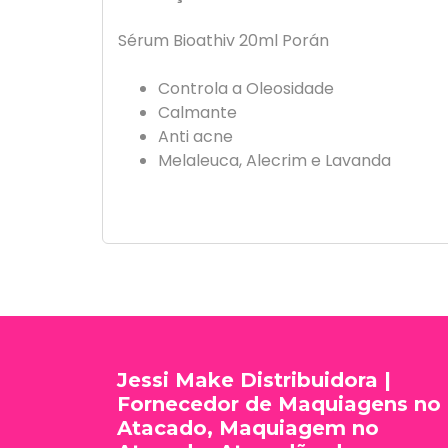
Sérum Bioathiv 20ml Porán
Controla a Oleosidade
Calmante
Anti acne
Melaleuca, Alecrim e Lavanda
Jessi Make Distribuidora |
Fornecedor de Maquiagens no
Atacado, Maquiagem no