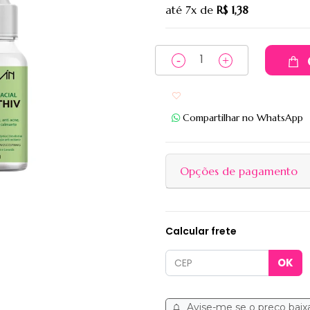
até
7x
de
R$ 1,38
Adicionar aos favoritos
Compartilhar no WhatsApp
Opções de pagamento
Calcular frete
Avise-me se o preço baix