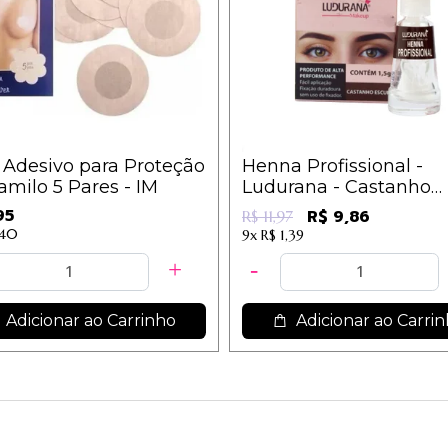
 Adesivo para Proteção
Henna Profissional -
milo 5 Pares - IM
Ludurana - Castanho
Escuro
95
R$ 9,86
R$ 11,97
,40
9x
R$ 1,39
Adicionar ao Carrinho
Adicionar ao Carri