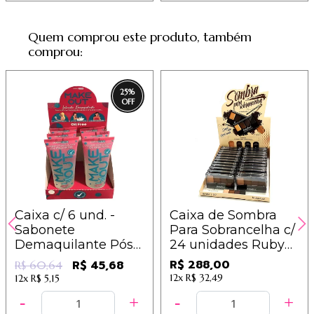
Quem comprou este produto, também
comprou:
25
%
Caixa c/ 6 und. -
Caixa de Sombra
Sabonete
Para Sobrancelha c/
Demaquilante Pós
24 unidades Ruby
Maquiagem - Make
Rose Hb-9354
R$ 288,00
R$ 45,68
R$ 60,64
Out - Dermachem
12x
R$ 32,49
12x
R$ 5,15