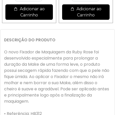
Adicionar ao
Adicionar ao
Carrinho
Carrinho
DESCRIÇÃO DO PRODUTO
O novo Fixador de Maquiagem da Ruby Rose foi
desenvolvido especialmente para prolongar a
duração da Make de uma forma leve, o produto
possui secagem rápida fazendo com que a pele não
fique úmida. Ao aplicar o Fixador o mesmo não irá
molhar e nem borrar a sua Make, além disso o
cheiro é suave e agradável. Pode ser aplicado antes
e principalmente logo após a finalização da
maquiagem.
• Referência: HB312