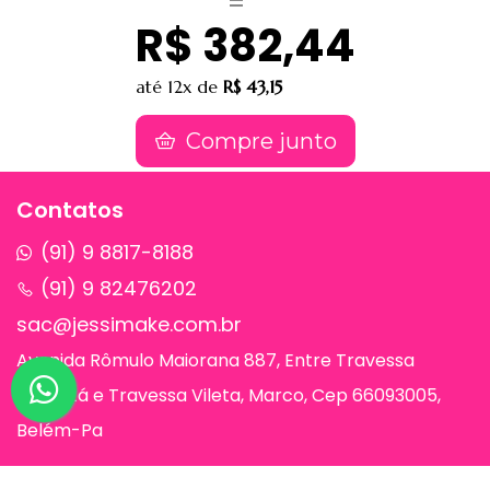
R$ 382,44
até
12x
de
R$ 43,15
Compre junto
Contatos
(91) 9 8817-8188
(91) 9 82476202
sac@jessimake.com.br
Avenida Rômulo Maiorana 887, Entre Travessa
Humaitá e Travessa Vileta, Marco, Cep 66093005,
Belém-Pa