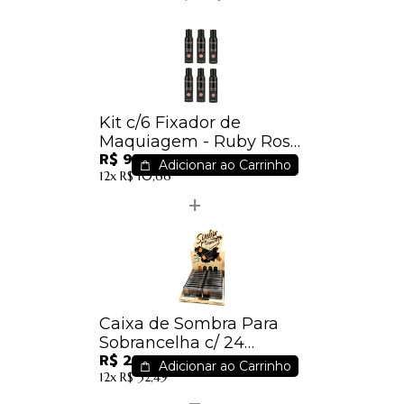
Kit c/6 Fixador de
Maquiagem - Ruby Rose
R$ 94,44
HB312
Adicionar ao Carrinho
12x
R$ 10,66
Caixa de Sombra Para
Sobrancelha c/ 24
R$ 288,00
unidades Ruby Rose Hb-
Adicionar ao Carrinho
12x
R$ 32,49
9354