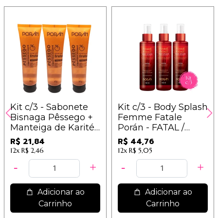
Kit c/3 - Sabonete
Kit c/3 - Body Splash
Bisnaga Pêssego +
Femme Fatale
Manteiga de Karité
Porán - FATAL /
Porán
14,92
R$ 21,84
R$ 44,76
12x
R$ 2,46
12x
R$ 5,05
Adicionar ao
Adicionar ao
Carrinho
Carrinho