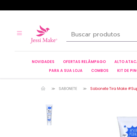
NOVIDADES
OFERTAS RELÂMPAGO
ALTO ATA
PARA A SUA LOJA
COMBOS
KIT DE PIN
SABONETE
Sabonete Tira Make #Su