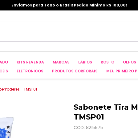
Enviamos para Todo o Brasil! Pedido Mínimo R$ 100,00!
CADO
KITS REVENDA
MARCAS
LÁBIOS
ROSTO
OLHOS
CÉIS
ELETRÔNICOS
PRODUTOS CORPORAIS
MEU PRIMEIRO P
perPoderes - TMSP01
Sabonete Tira 
TMSP01
COD: 8215975