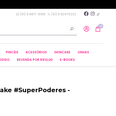
(91) 9 8817-8188
(91) 9 82476202
0
PINCÉIS
ACESSÓRIOS
SKINCARE
UNHAS
EDIDO
REVENDA POR R$10,00
E-BOOKS
Make #SuperPoderes -