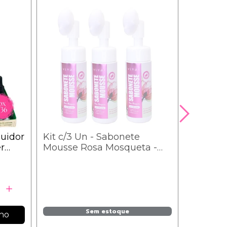
luidor
Kit c/3 Un - Sabonete
Lip Tin
r
Mousse Rosa Mosqueta -
Poderes
8,37
5011.1.1 - Vivai
Sem estoque
nho