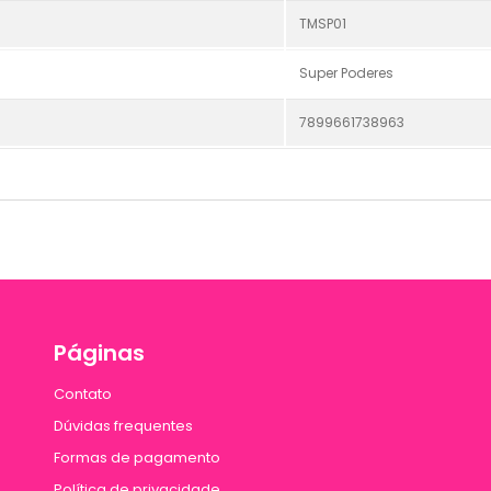
TMSP01
Super Poderes
7899661738963
Páginas
Contato
Dúvidas frequentes
Formas de pagamento
Política de privacidade