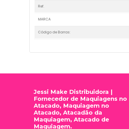
Ref.
MARCA
Código de Barras:
Jessi Make Distribuidora |
Fornecedor de Maquiagens no
Atacado, Maquiagem no
Atacado, Atacadão da
Maquiagem, Atacado de
Maquiagem.