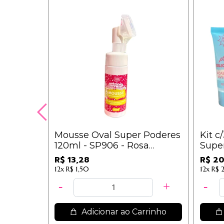
Mousse Oval Super Poderes
Kit c
120ml - SP906 - Rosa
Super
Mosqueta
6,78
R$ 13,28
R$ 20
12x
R$ 1,50
12x
R$ 2
Adicionar ao Carrinho