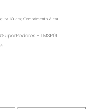
argura 10 cm; Comprimento 8 cm
#SuperPoderes - TMSP01
63