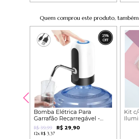
Quem comprou este produto, também
25
%
Bomba Elétrica Para
Kit c
Garrafão Recarregável -
Ilumi
Leon - BOM-1
Maha
R$ 29,90
R$ 39,99
12x
R$ 3,37