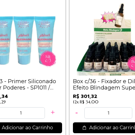
/3 - Primer Siliconado
Box c/36 - Fixador e Di
 Poderes - SP1011 /
Efeito Blindagem Supe
Poderes - FDEBSP01 / 
,34
R$ 301,32
,29
12x
R$ 34,00
Adicionar ao Carrinho
Adicionar ao Carri