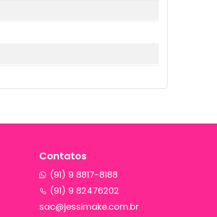
Contatos
(91) 9 8817-8188
(91) 9 82476202
sac@jessimake.com.br