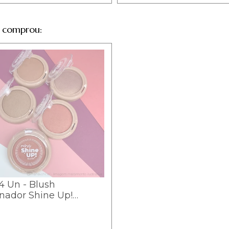
 comprou:
/4 Un - Blush
nador Shine Up!
v - BSU-MV