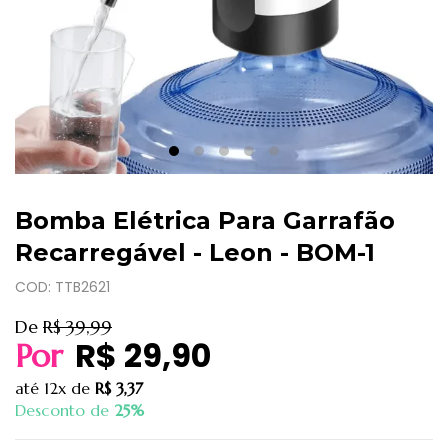
Bomba Elétrica Para Garrafão
Recarregável - Leon - BOM-1
COD: TTB2621
De
R$ 39,99
R$ 29,90
Por
até
12x
de
R$ 3,37
Desconto de
25%