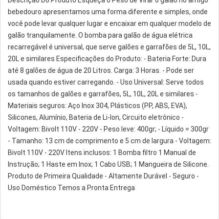
Descrição Do Produto Esqueça o Peso de Virar o galão no antigo 
bebedouro apresentamos uma forma diferente e simples, onde 
você pode levar qualquer lugar e encaixar em qualquer modelo de 
galão tranquilamente. O bomba para galão de água elétrica 
recarregável é universal, que serve galões e garrafões de 5L, 10L, 
20L e similares Especificações do Produto: - Bateria Forte: Dura 
até 8 galões de água de 20 Litros. Carga: 3 Horas. - Pode ser 
usada quando estiver carregando. - Uso Universal: Serve todos 
os tamanhos de galões e garrafões, 5L, 10L, 20L e similares - 
Materiais seguros: Aço Inox 304, Plásticos (PP, ABS, EVA), 
Silicones, Alumínio, Bateria de Li-Ion, Circuito eletrônico - 
Voltagem: Bivolt 110V - 220V - Peso leve: 400gr; - Líquido = 300gr 
- Tamanho: 13 cm de comprimento e 5 cm de largura - Voltagem: 
Bivolt 110V - 220V Itens inclusos: 1 Bomba filtro 1 Manual de 
Instrução; 1 Haste em Inox; 1 Cabo USB; 1 Mangueira de Silicone. 
Produto de Primeira Qualidade - Altamente Durável - Seguro - 
Uso Doméstico Temos a Pronta Entrega