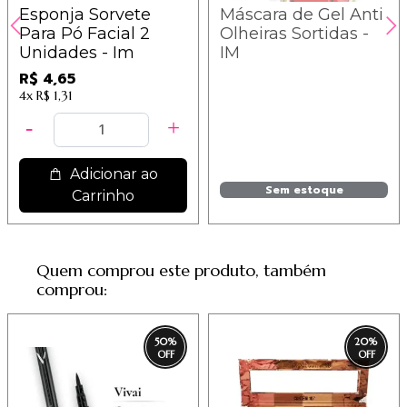
Esponja Sorvete
Máscara de Gel Anti
Para Pó Facial 2
Olheiras Sortidas -
Unidades - Im
IM
R$ 4,65
4x
R$ 1,31
Adicionar ao
Sem estoque
Carrinho
Quem comprou este produto, também
comprou:
50
%
20
%