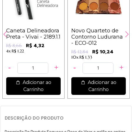
Caneta Delineadora
Novo Quarteto de
Preta - Vivai - 2189.1.1
Contorno Ludurana
- ECO-012
R$ 4,32
R$ 8,66
4x
R$ 1,22
R$ 10,24
R$ 12,84
10x
R$ 1,33
Adicionar ao
Adicionar ao
Carrinho
Carrinho
DESCRIÇÃO DO PRODUTO