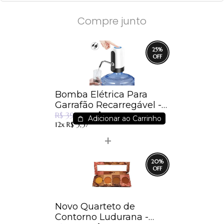
Compre junto
25
%
Bomba Elétrica Para
Garrafão Recarregável -
R$ 29,90
Leon - BOM-1
R$ 39,99
Adicionar ao Carrinho
12x
R$ 3,37
20
%
Novo Quarteto de
Contorno Ludurana -