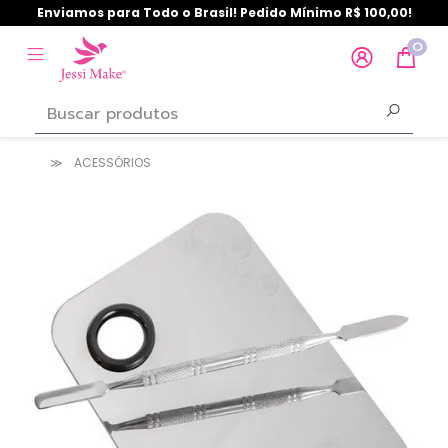
Enviamos para Todo o Brasil! Pedido Mínimo R$ 100,00!
0
ACESSÓRIOS