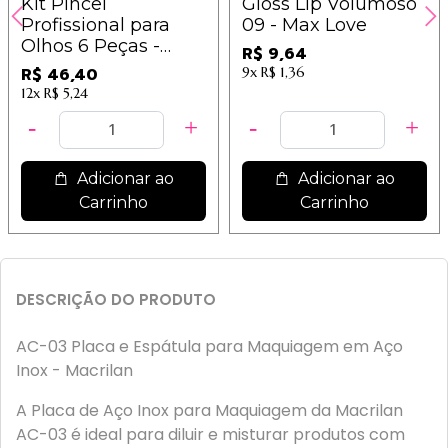
Kit Pincel
Gloss Lip Volumoso
Profissional para
09 - Max Love
Olhos 6 Peças -
R$ 9,64
WB300
R$ 46,40
9x
R$ 1,36
12x
R$ 5,24
Adicionar ao
Adicionar ao
Carrinho
Carrinho
DESCRIÇÃO DO PRODUTO
AC-03 Placa e Espátula para Maquiagem em Aço
Inox - Macrilan
A Placa de Aço Inox para Maquiagem da Macrilan
AC-03 é ideal para diluir e misturar produtos com