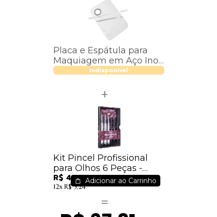
Placa e Espátula para
Maquiagem em Aço Inox
Com dedal - AC-03 -
Indisponível
Macrilan
Kit Pincel Profissional
para Olhos 6 Peças -
R$ 46,40
WB300
Adicionar ao Carrinho
12x
R$ 5,24