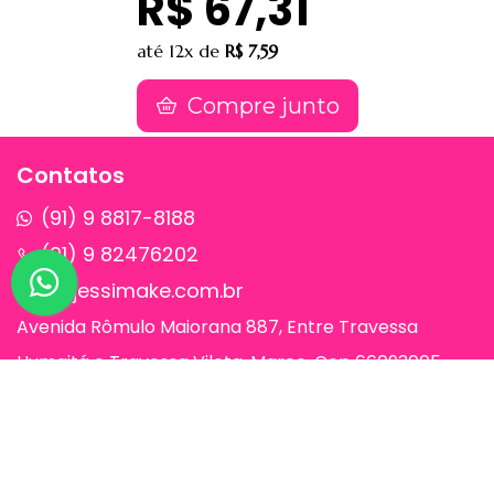
R$ 67,31
até
12x
de
R$ 7,59
Compre junto
Contatos
(91) 9 8817-8188
(91) 9 82476202
sac@jessimake.com.br
Avenida Rômulo Maiorana 887, Entre Travessa
Humaitá e Travessa Vileta, Marco, Cep 66093005,
Belém-Pa
Páginas