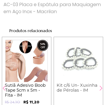
AC-03 Placa e Espátula para Maquiagem
em Aço Inox - Macrilan
Produtos relacionados
54
%
Sutiã Adesivo Boob
Kit c/6 Un- Xuxinha
Tape 5cm x 5m -
de Pérolas - IM
Fita - IM
R$ 11,20
R$ 24,30