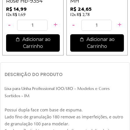
Rose Hb-9354
MH
R$ 14,99
R$ 24,65
12x
R$ 1,69
12x
R$ 2,78
Adicionar ao
Adicionar ao
Carrinho
Carrinho
DESCRIÇÃO DO PRODUTO
Lixa para Unha Profisssional 100/180 - Modelos e Cores
Sortidos - IM
Possui dupla face com base de espuma
.
Lado fino de granulação 180 remove as imperfeições, e outro
de granulação 100 para modelar.