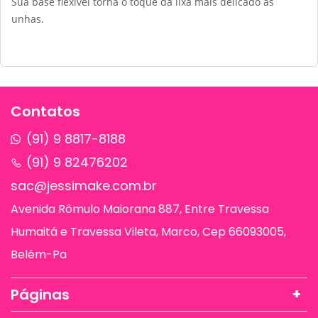
Sua base flexível torna o toque da lixa mais delicado às
unhas.
Contatos
(91) 9 8817-8188
(91) 9 82476202
sac@jessimake.com.br
Avenida Rômulo Maiorana 887, Entre Travessa
Humaitá e Travessa Vileta, Marco, Cep 66093005,
Belém-Pa
Páginas