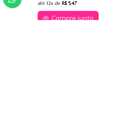
até
12x
de
R$ 5,47
Compre junto
Contatos
(91) 9 8817-8188
(91) 9 82476202
sac@jessimake.com.br
Avenida Rômulo Maiorana 887, Entre Travessa
Humaitá e Travessa Vileta, Marco, Cep 66093005,
Belém-Pa
Páginas