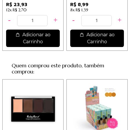
Linha Rosé
W124
R$ 23,93
R$ 8,99
12x
R$ 2,70
8x
R$ 1,39
Adicionar ao
Adicionar ao
Carrinho
Carrinho
Quem comprou este produto, também
comprou: