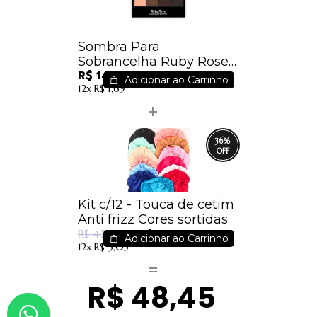
Sombra Para
Sobrancelha Ruby Rose
R$ 14,99
Hb-9354
Adicionar ao Carrinho
12x
R$ 1,69
36
%
Kit c/12 - Touca de cetim
Anti frizz Cores sortidas
R$ 27,00
R$ 42,00
Adicionar ao Carrinho
12x
R$ 3,05
R$ 48,45