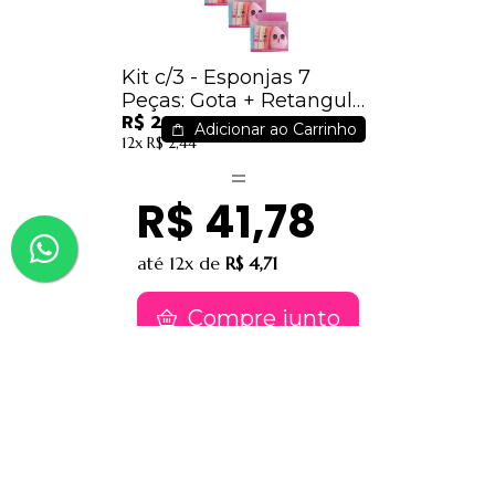
Kit c/3 - Esponjas 7
Peças: Gota + Retangular
R$ 21,60
- IM
Adicionar ao Carrinho
12x
R$ 2,44
R$ 41,78
até
12x
de
R$ 4,71
Compre junto
Contatos
(91) 9 8817-8188
(91) 9 82476202