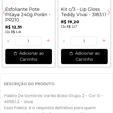
Esfoliante Pote
Kit c/3 - Lip Gloss
Pitaya 240g Porán -
Teddy Vivai - 3183.1.1
PR210
R$ 19,20
R$ 12,51
12x
R$ 2,17
12x
R$ 1,41
Adicionar ao
Adicionar ao
Carrinho
Carrinho
DESCRIÇÃO DO PRODUTO
Paleta De Sombras Vai Na Bolsa Grupo 2 - Cor G -
4056.1.2 - Vivai
Essa Paleta é a resposta definitiva para quem