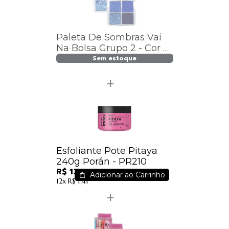
Paleta De Sombras Vai
Na Bolsa Grupo 2 - Cor G
- 4056.1.2 - Vivai
Sem estoque
Esfoliante Pote Pitaya
240g Porán - PR210
R$ 12,51
Adicionar ao Carrinho
12x
R$ 1,41