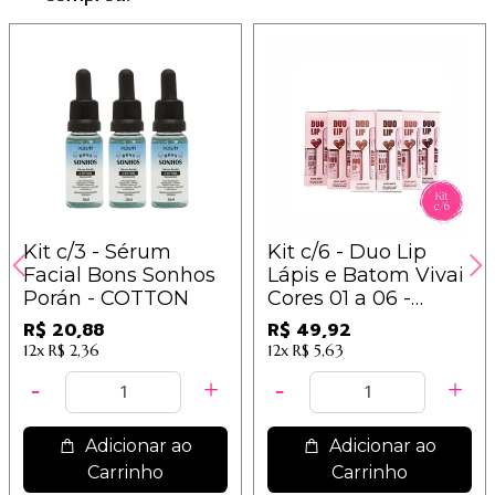
Kit c/3 - Sérum
Kit c/6 - Duo Lip
Facial Bons Sonhos
Lápis e Batom Vivai
Porán - COTTON
Cores 01 a 06 -
3411.1.1
R$ 20,88
R$ 49,92
12x
R$ 2,36
12x
R$ 5,63
Adicionar ao
Adicionar ao
Carrinho
Carrinho