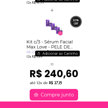
12x
R$ 11,33
30
%
Kit c/3 - Sérum Facial
Max Love - PELE DE
R$ 16,74
SEDA / 7,93
R$ 23,79
Adicionar ao Carrinho
12x
R$ 1,89
R$ 240,60
até
12x
de
R$ 27,15
Compre junto