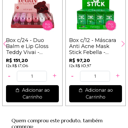
Box c/24 - Duo
Box c/12 - Máscara
Balm e Lip Gloss
Anti Acne Mask
Teddy Vivai -
Stick Febella -
3206.1.1/3178.1.1 -
MGS10101 / 8,10
R$ 151,20
R$ 97,20
Cores Sortidas / 6,30
12x
R$ 17,06
12x
R$ 10,97
Adicionar ao
Adicionar ao
Carrinho
Carrinho
Quem comprou este produto, também
comprou: