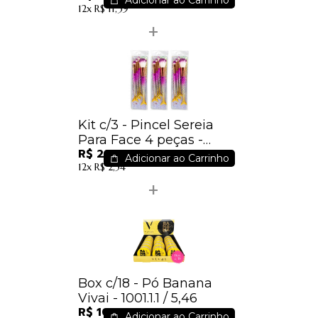
Adicionar ao Carrinho
12x
R$ 11,39
Kit c/3 - Pincel Sereia
Para Face 4 peças -
R$ 22,50
Sortidos - IM /
Adicionar ao Carrinho
12x
R$ 2,54
Box c/18 - Pó Banana
Vivai - 1001.1.1 / 5,46
R$ 100,44
Adicionar ao Carrinho