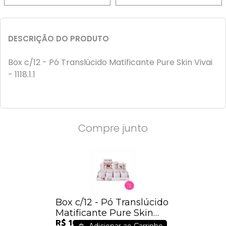
DESCRIÇÃO DO PRODUTO
Box c/12 - Pó Translúcido Matificante Pure Skin Vivai
- 1118.1.1
Compre junto
Box c/12 - Pó Translúcido
Matificante Pure Skin
R$ 100,92
Vivai - 1118.1.1