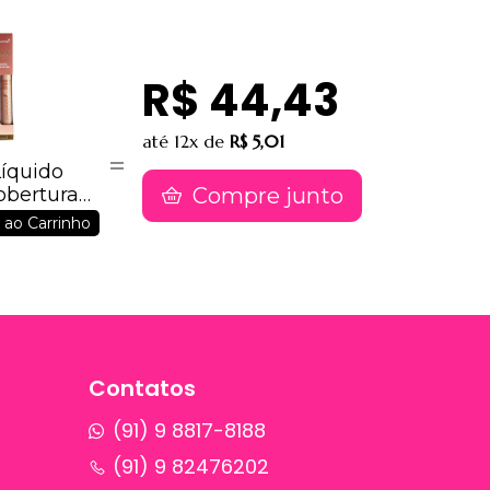
R$ 44,43
até
12x
de
R$ 5,01
Líquido
Compre junto
bertura
 B00313 -
 ao Carrinho
Contatos
(91) 9 8817-8188
(91) 9 82476202