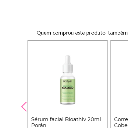
Quem comprou este produto, também
h Teddy
Sérum facial Bioathiv 20ml
Corre
Porán
Cober