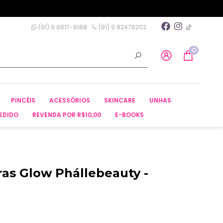
(91) 9 8817-8188
(91) 9 82476202
0
PINCÉIS
ACESSÓRIOS
SKINCARE
UNHAS
EDIDO
REVENDA POR R$10,00
E-BOOKS
as Glow Phállebeauty -