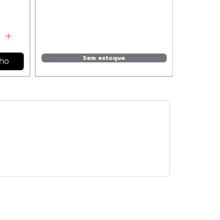
Sem estoque
nho