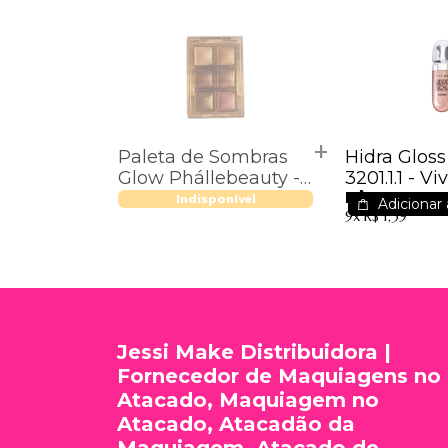
Paleta de Sombras
Hidra Gloss
Glow Phállebeauty -
3201.1.1 - Vi
R$ 9,90
PH9004 - Cor 02
Indisponível
Adicionar 
9x
R$ 1,39
Jessi Make Distribuidora |
Fornecedor de Maquiagens no
Atacado, Maquiagem no
Atacado, Atacadão da