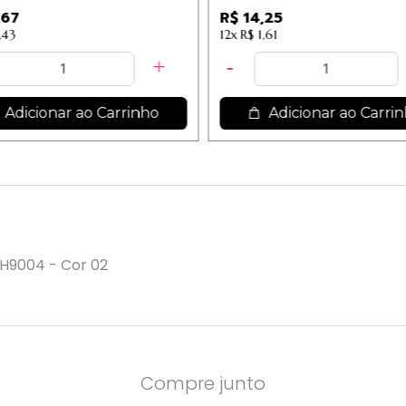
3 - Cor 03
,67
R$ 14,25
,43
12x
R$ 1,61
Adicionar ao Carrinho
Adicionar ao Carri
PH9004 - Cor 02
Compre junto