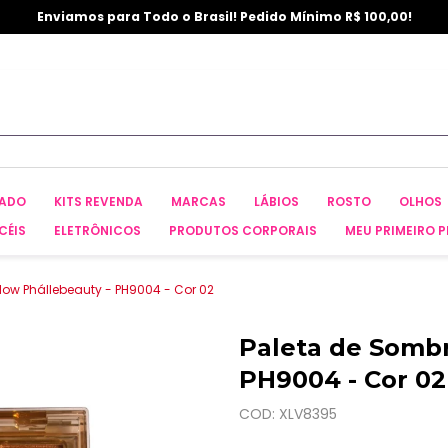
Enviamos para Todo o Brasil! Pedido Mínimo R$ 100,00!
CADO
KITS REVENDA
MARCAS
LÁBIOS
ROSTO
OLHOS
CÉIS
ELETRÔNICOS
PRODUTOS CORPORAIS
MEU PRIMEIRO P
ow Phállebeauty - PH9004 - Cor 02
Paleta de Sombr
PH9004 - Cor 02
COD: XLV8395