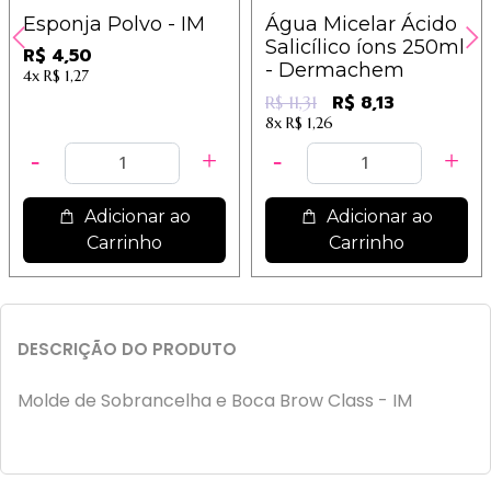
Esponja Polvo - IM
Água Micelar Ácido
Salicílico íons 250ml
R$ 4,50
- Dermachem
4x
R$ 1,27
R$ 8,13
R$ 11,31
8x
R$ 1,26
Adicionar ao
Adicionar ao
Carrinho
Carrinho
DESCRIÇÃO DO PRODUTO
Molde de Sobrancelha e Boca Brow Class - IM