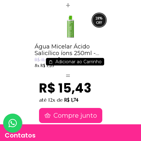
28
%
Água Micelar Ácido
Salicílico íons 250ml -
R$ 8,13
Dermachem
R$ 11,31
Adicionar ao Carrinho
8x
R$ 1,26
R$ 15,43
até
12x
de
R$ 1,74
Compre junto
Contatos