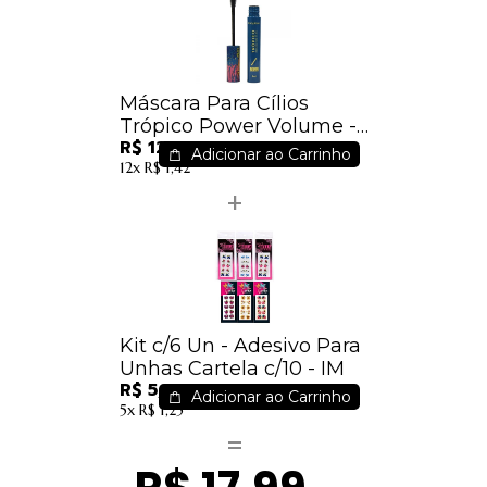
Máscara Para Cílios
Trópico Power Volume -
R$ 12,59
Ruby Rose - HB501
Adicionar ao Carrinho
12x
R$ 1,42
Kit c/6 Un - Adesivo Para
Unhas Cartela c/10 - IM
R$ 5,40
Adicionar ao Carrinho
5x
R$ 1,25