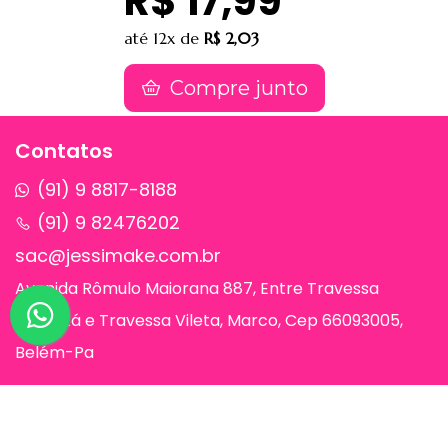
R$ 17,99
até
12x
de
R$ 2,03
Compre junto
Contatos
(91) 9 8817-8188
(91) 9 82476202
sac@jessimake.com.br
Avenida Rômulo Maiorana 887, Entre Travessa
Humaitá e Travessa Vileta, Marco, Cep 66093005,
Belém-Pa
Páginas