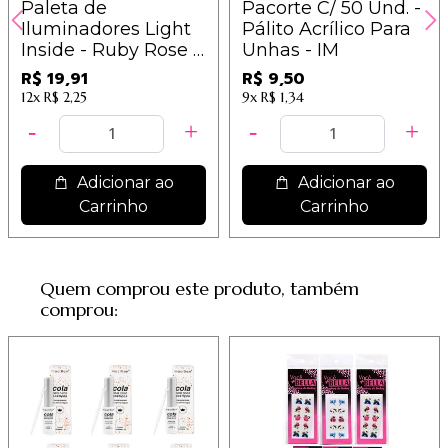
Paleta de
Pacorte C/ 50 Und. -
Iluminadores Light
Pálito Acrílico Para
Inside - Ruby Rose -
Unhas - IM
HB7523
R$ 19,91
R$ 9,50
12x
R$ 2,25
9x
R$ 1,34
Adicionar ao
Adicionar ao
Carrinho
Carrinho
Quem comprou este produto, também
comprou: