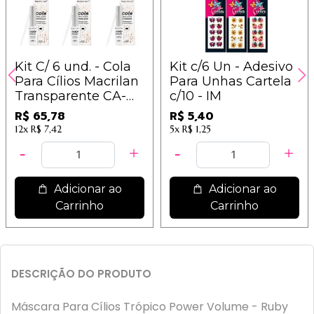
Kit C/ 6 und. - Cola
Kit c/6 Un - Adesivo
Para Cílios Macrilan
Para Unhas Cartela
Transparente CA-
c/10 - IM
001 / 10,10
R$ 65,78
R$ 5,40
12x
R$ 7,42
5x
R$ 1,25
Adicionar ao
Adicionar ao
Carrinho
Carrinho
DESCRIÇÃO DO PRODUTO
Máscara Para Cílios Trópico Power Volume - Ruby