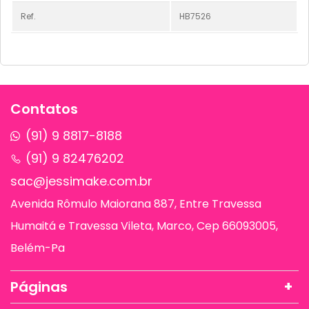
Ref.
HB7526
Contatos
(91) 9 8817-8188
(91) 9 82476202
sac@jessimake.com.br
Avenida Rômulo Maiorana 887, Entre Travessa
Humaitá e Travessa Vileta, Marco, Cep 66093005,
Belém-Pa
Páginas