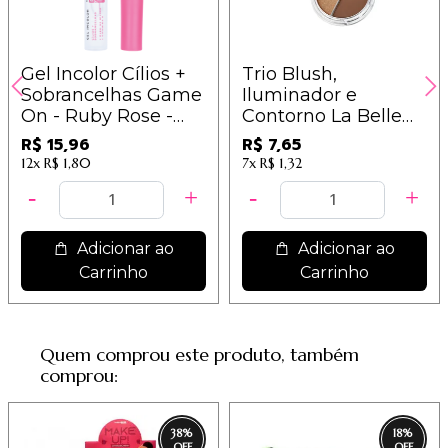
Gel Incolor Cílios +
Trio Blush,
Sobrancelhas Game
Iluminador e
On - Ruby Rose -
Contorno La Belle
HB509
Vivai Cor C - 1230.1.1
R$ 15,96
R$ 7,65
12x
R$ 1,80
7x
R$ 1,32
Adicionar ao
Adicionar ao
Carrinho
Carrinho
Quem comprou este produto, também
comprou:
38
%
18
%