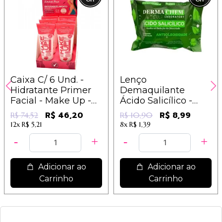
Caixa C/ 6 Und. -
Lenço
Hidratante Primer
Demaquilante
Facial - Make Up -
Ácido Salicílico -
Dermachem
Dermachem
R$ 46,20
R$ 8,99
R$ 74,52
R$ 10,90
12x
R$ 5,21
8x
R$ 1,39
Adicionar ao
Adicionar ao
Carrinho
Carrinho