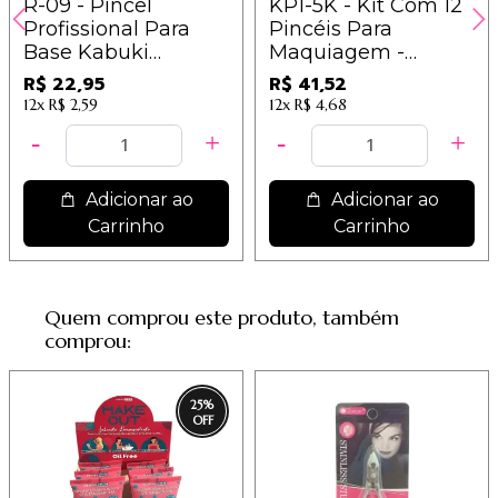
R-09 - Pincel
KP1-5K - Kit Com 12
Profissional Para
Pincéis Para
Base Kabuki
Maquiagem -
Chanfrado -
Macrilan
R$ 22,95
R$ 41,52
Macrilan - Linha
12x
R$ 2,59
12x
R$ 4,68
Rosé
Adicionar ao
Adicionar ao
Carrinho
Carrinho
Quem comprou este produto, também
comprou:
25
%