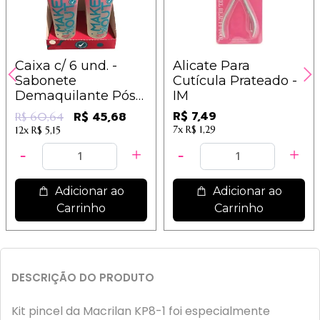
Caixa c/ 6 und. -
Alicate Para
Sabonete
Cutícula Prateado -
Demaquilante Pós
IM
Maquiagem - Make
R$ 7,49
R$ 45,68
R$ 60,64
Out - Dermachem
7x
R$ 1,29
12x
R$ 5,15
Adicionar ao
Adicionar ao
Carrinho
Carrinho
DESCRIÇÃO DO PRODUTO
Kit pincel da Macrilan KP8-1 foi especialmente