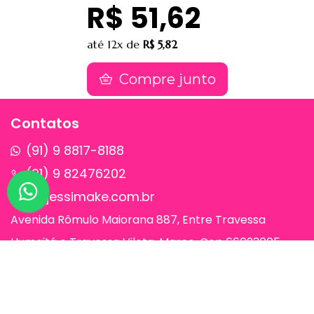
R$ 51,62
até
12x
de
R$ 5,82
Compre junto
Contatos
(91) 9 8817-8188
(91) 9 82476202
sac@jessimake.com.br
Avenida Rômulo Maiorana 887, Entre Travessa
Humaitá e Travessa Vileta, Marco, Cep 66093005,
Belém-Pa
Páginas