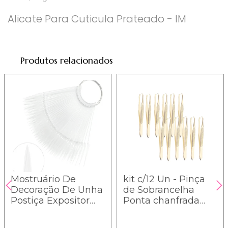
Alicate Para Cuticula Prateado - IM
Produtos relacionados
Mostruário De
kit c/12 Un - Pinça
Decoração De Unha
de Sobrancelha
Postiça Expositor
Ponta chanfrada
Leque 50 un -
Mey - Im
Estileto - UN022 - IM