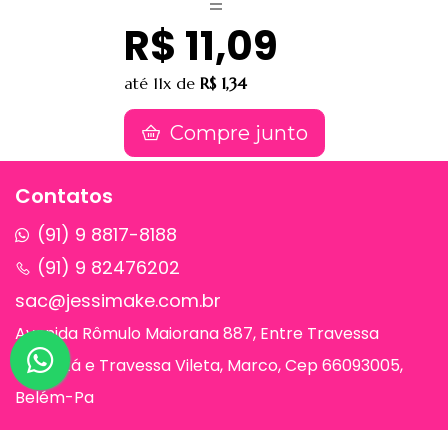
R$ 11,09
até
11x
de
R$ 1,34
Compre junto
Contatos
(91) 9 8817-8188
(91) 9 82476202
sac@jessimake.com.br
Avenida Rômulo Maiorana 887, Entre Travessa
Humaitá e Travessa Vileta, Marco, Cep 66093005,
Belém-Pa