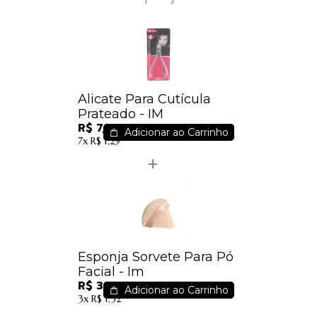
Alicate Para Cutícula
Prateado - IM
R$ 7,49
Adicionar ao Carrinho
7x
R$ 1,29
Esponja Sorvete Para Pó
Facial - Im
R$ 3,60
Adicionar ao Carrinho
3x
R$ 1,32