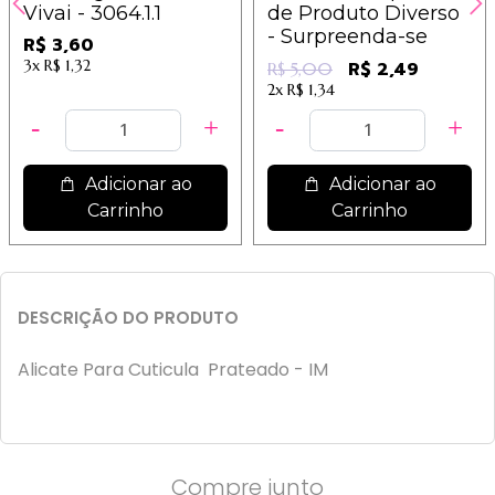
Vivai - 3064.1.1
de Produto Diverso
- Surpreenda-se
R$ 3,60
3x
R$ 1,32
R$ 2,49
R$ 5,00
2x
R$ 1,34
Adicionar ao
Adicionar ao
Carrinho
Carrinho
DESCRIÇÃO DO PRODUTO
Alicate Para Cuticula Prateado - IM
Compre junto