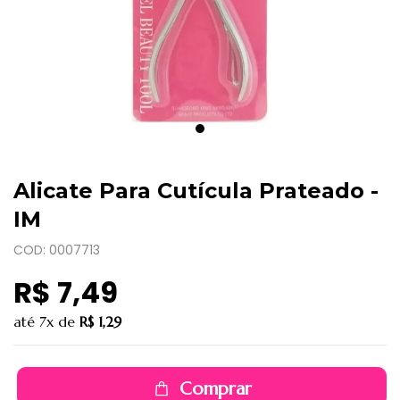
Alicate Para Cutícula Prateado -
IM
COD: 0007713
R$ 7,49
até
7x
de
R$ 1,29
Comprar